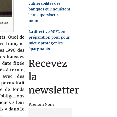
vulnérabilités des
banques qui inquiètent
leur superviseur
mondial
messes
La directive MIF2 en
ts. Quoi de
préparation pour pour
mieux protéger les
ce français,
épargnants
es 1990 des
des hausses
Recevez
 date fixée
és à terme,
la
s avec des
permettait
newsletter
e de fonds
obligations
nques à leur
Prénom Nom
rés
» dans le
c
.