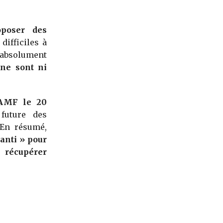
oposer des
, difficiles à
absolument
 ne sont ni
’AMF le 20
uture des
 En résumé,
ranti » pour
récupérer