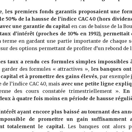
e,
les premiers fonds garantis proposaient une form
e 50% de la hausse de l’indice CAC 40 (hors dividend
 avec une garantie du capital
en cas de baisse de la Bou
taux d’intérêt (proches de 10% en 1992), permettait 
 terme en gardant une partie importante de chaque s
sur des options permettant de profiter d’un rebond de l
des taux a rendu ces formules simples impossibles 
garder des formules « attractives »,
les banques ont
 capital et à promettre des gains élevés
, par exemple
e de l’indice CAC 40, mais
avec une petite ligne expli
enne des cours constatée trimestriellement ».
En 
deux à quatre fois moins en période de hausse réguli
intérêt ayant encore plus baissé au tournant des ann
impossible de promettre un gain suffisamment at
nt totalement le capital.
Les banques ont alors p