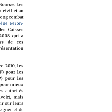
Bourse
. Les
 civil et au
 long combat
lène Feron-
des Caisses
 2008 qui a
urs de ces
résentation
 2010, les
F) pour les
P) pour les
 pour mieux
es autorités
voir), mais
ir sur leurs
gagner et de