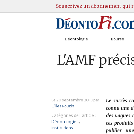
Souscrivez un abonnement qui r
Déontologie
Bourse
Sociétés
Courtiers
L'AMF précis
Gestion
Guide Actions
Institutions
Guide Sicav
Marchés
Stratégie
Le
20 septembre 2013
par
Le succès c
Gilles Pouzin
Relations clients
Marchés
connu une dé
des vagues d
Catégories de l'article :
Réglementation
Pratique et OST
Déontologie
→
ces produits
Institutions
publier un
Justice