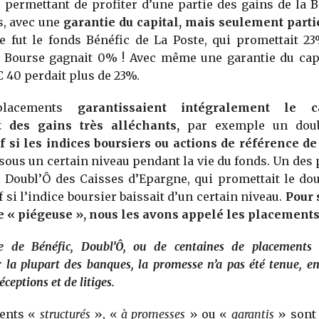
permettant de profiter d’une partie des gains de la 
s, avec une
garantie du capital, mais seulement parti
e fut le fonds Bénéfic de La Poste, qui promettait 2
 Bourse gagnait 0% ! Avec même une garantie du capit
C 40 perdait plus de 23%.
 placements
garantissaient intégralement le c
 des gains très alléchants,
par exemple un dou
f si les indices boursiers ou actions de référence d
sous un certain niveau pendant la vie du fonds. Un des 
s Doubl’Ô des Caisses d’Epargne, qui promettait le d
f si l’indice boursier baissait d’un certain niveau.
Pour 
se « piégeuse », nous les avons appelé les placement
sse de Bénéfic, Doubl’Ô, ou de centaines de placements
 la plupart des banques, la promesse n’a pas été tenue, e
éceptions et de litiges.
ents «
structurés
», «
à promesses
» ou «
garantis
» son