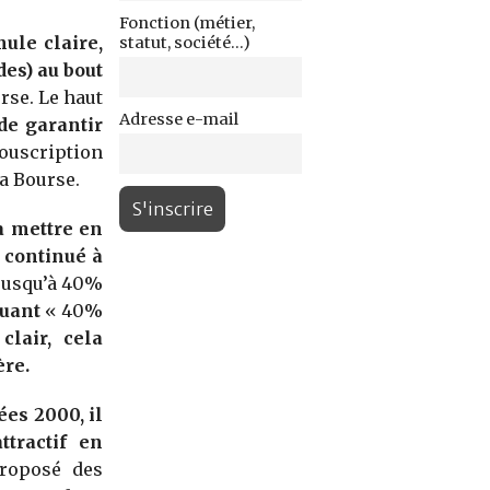
Fonction (métier,
ule claire,
statut, société...)
es) au bout
rse. Le haut
Adresse e-mail
de garantir
ouscription
a Bourse.
à mettre en
 continué à
 jusqu’à 40%
quant
« 40%
clair, cela
ère.
ées 2000, il
tractif en
roposé des