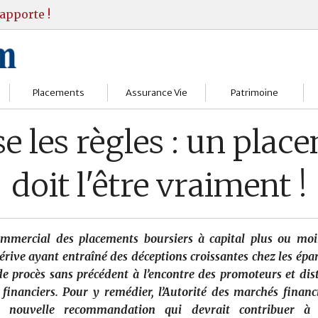
apporte !
Placements
Assurance Vie
Patrimoine
Bourses
Assureurs
Bilan Patrimoine
e les règles : un plac
Fonds d’investissments
Choisir
Conseil Gestion
doit l'être vraiment !
Assurance vie
Comprendre
Objectifs & stratégie
Livrets
Contrats
Retraite
ommercial des placements boursiers à capital plus ou moi
Immobilier
Gérer
Transmission
rive ayant entraîné des déceptions croissantes chez les épa
e procès sans précédent à l’encontre des promoteurs et dis
Divers
 financiers. Pour y remédier, l’Autorité des marchés financ
e nouvelle recommandation qui devrait contribuer à cl