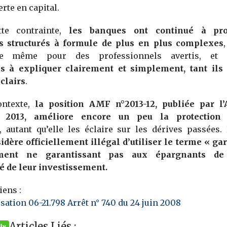
rte en capital.
tte contrainte,
les banques ont continué à pr
 structurés à formule de plus en plus complexes
e même pour des professionnels avertis, et 
s à expliquer clairement et simplement, tant ils
clairs
.
ontexte,
la position AMF n°2013-12, publiée par l
 2013, améliore encore un peu la protection
f
, autant qu’elle les éclaire sur les dérives passées.
dère officiellement illégal d’utiliser le terme « ga
ment ne garantissant pas aux épargnants de 
té de leur investissement.
iens :
sation 06-21.798 Arrêt n° 740 du 24 juin 2008
Articles Liés :