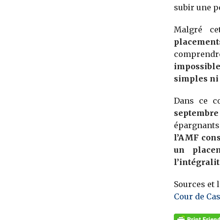
subir une pe
Malgré ce
placements
comprendr
impossible
simples ni 
Dans ce c
septembre
épargnants
l’AMF consi
un place
l’intégrali
Sources et l
Cour de Cas