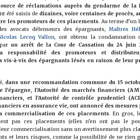
source de réclamations auprès du gendarme de la 
nt été saisis de
dizaines, voire centaines de procès, au
tre les promoteurs de ces placements
. Au terme d’un
 des avocats défenseurs des épargnants,
Maîtres Hé
Nicolas Lecoq Vallon
, ont obtenu la condamnation 
 par
un arrêt de la Cour de Cassation du 24 juin
a responsabilité des promoteurs et distribute
 vis-à-vis des épargnants lésés en raison de leur p
.
té,
dans une recommandation commune du 15 octobre
e l’épargne, l’Autorité des marchés financiers (AM
inanciers, et l’Autorité de contrôle prudentiel (AC
inanciers en assurance vie, ont annoncé des mesures
a commercialisation de ces placements
. En gros, l
aient pas ces placements (elles n’en ont pas le pou
 leur commercialisation sans un avertissement plus cla
ts et leurs risques, comme la possibilité de ne rien 