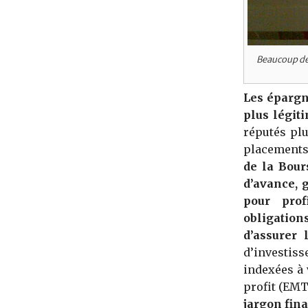
Beaucoup de 
Les épargn
plus légit
réputés pl
placements
de la Bour
d’avance, 
pour prof
obligatio
d’assurer 
d’investis
indexées à 
profit (EMT
jargon fina