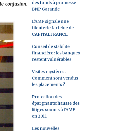
des fonds à promesse
de confusion.
BNP Garantie
L'AMF signale une
filouterie farfelue de
CAPITALFRANCE
Conseil de stabilité
financière : les banques
restent vulnérables
Visites mystères :
Comment sont vendus
les placements ?
Protection des
épargnants: hausse des
litiges soumis à l’AMF
en 2011
Les nouvelles