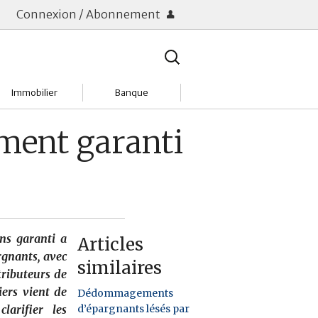
Connexion / Abonnement
Rechercher
:
Immobilier
Banque
Charges
Changer de banque
ement garanti
Acheter
Comptes & Livrets
Investir
Emprunter
Location
Frais bancaires
ns garanti a
Articles
Tendances
Placements & banques
rgnants, avec
similaires
tributeurs de
Réclamations
iers vient de
Dédommagements
d’épargnants lésés par
arifier les