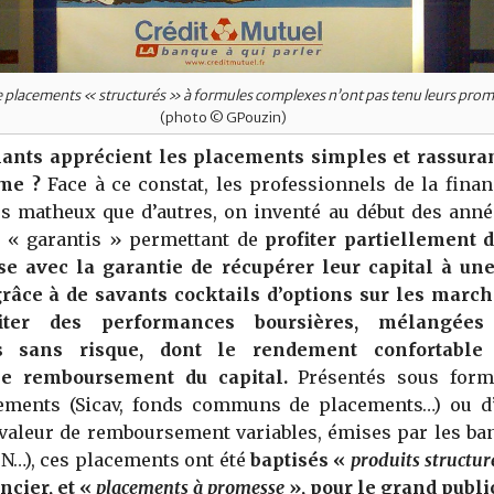
placements « structurés » à formules complexes n’ont pas tenu leurs pro
(photo © GPouzin)
ants apprécient les placements simples et rassuran
ime ?
Face à ce constat, les professionnels de la finan
us matheux que d’autres, on inventé au début des anné
 « garantis » permettant de
profiter partiellement 
se avec la garantie de récupérer leur capital à une
grâce à de savants cocktails d’options sur les march
iter des performances boursières, mélangée
ns sans risque, dont le rendement confortable 
le remboursement du capital.
Présentés sous form
sements (Sicav, fonds communs de placements…) ou d’
valeur de remboursement variables, émises par les ba
N…), ces placements ont été
baptisés «
produits structu
ncier, et «
placements à promesse
», pour le grand publi