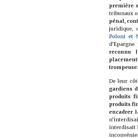
première 
tribunaux o
pénal, con
juridique,
Poloni et 
d’Epargne
reconnu l
placements
trompeuse
De leur cô
gardiens d
produits f
produits f
encadrer l
n’interdis
interdisait
inconvénien