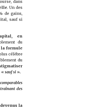
Bourse, dans
elle
. Un des
3% de gains,
al, sauf si
apital, en
blement du
e la formule
plus célèbre
oublement du
stigmatiser
s «
sauf si
».
 comparables
ntraînant des
t
devenus la