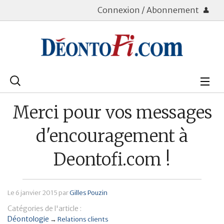
Connexion / Abonnement
Rechercher
:
Déontologie
Merci pour vos messages
Bourse
d'encouragement à
Placements
Deontofi.com !
Assurance Vie
Le
6 janvier 2015
par
Gilles Pouzin
Patrimoine
Catégories de l'article :
Immobilier
Déontologie
→
Relations clients