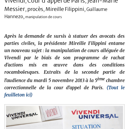
Vivendi
Cour d'appel de Paris
Jean-Marie
,
,
Messier
Banque
procès
Mireille Filippini
,
,
,
Guillaume
,
Hannezo
manipulation de cours
Après la demande de sursis à statuer des avocats des
parties civiles, la présidente Mireille Filippini entame
un nouveau sujet : la manipulation de cours alléguée de
Vivendi par le biais de son programme de rachat
d’actions mis en œuvre dans des conditions
rocambolesques. Extraits de la seconde partie de
ème
l’audience du mardi 5 novembre 2013 à la 5
chambre
correctionnelle de la cour d’appel de Paris.
(Tout le
feuilleton ici)