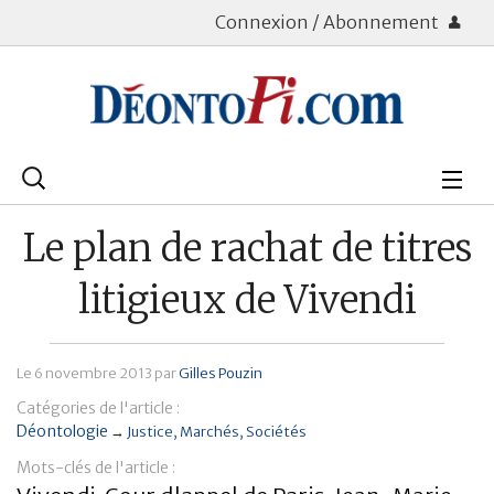
Connexion / Abonnement
Rechercher
:
Déontologie
Le plan de rachat de titres
Bourse
litigieux de Vivendi
Placements
Le
6 novembre 2013
par
Gilles Pouzin
Assurance Vie
Catégories de l'article :
Patrimoine
Déontologie
→
Justice
Marchés
Sociétés
Mots-clés de l'article :
Immobilier