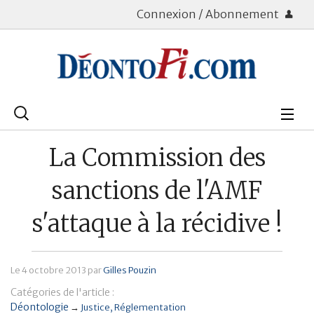
Connexion / Abonnement
Rechercher
:
Déontologie
La Commission des
Bourse
sanctions de l'AMF
Placements
s'attaque à la récidive !
Assurance Vie
Le
4 octobre 2013
par
Gilles Pouzin
Patrimoine
Catégories de l'article :
Immobilier
Déontologie
→
Justice
Réglementation