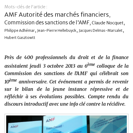
Mots-clés de l'article :
Banque
AMF Autorité des marchés financiers
,
Commission des sanctions de l'AMF
,
,
Claude Nocquet
,
,
,
Philippe Adhémar
Jean-Pierre Hellebuyck
Jacques Delmas-Marsalet
Hubert Gasztowtt
Près de 400 professionnels du droit et de la finance
ème
assistaient jeudi 3 octobre 2013 au 6
colloque de la
Commission des sanctions de l’AMF qui célébrait son
ème
10
anniversaire.
Cet événement
a permis de revenir
sur le bilan de la jeune instance répressive et de
réfléchir à ses évolutions possibles. Compte rendu du
discours introductif avec une info clé contre la récidive.