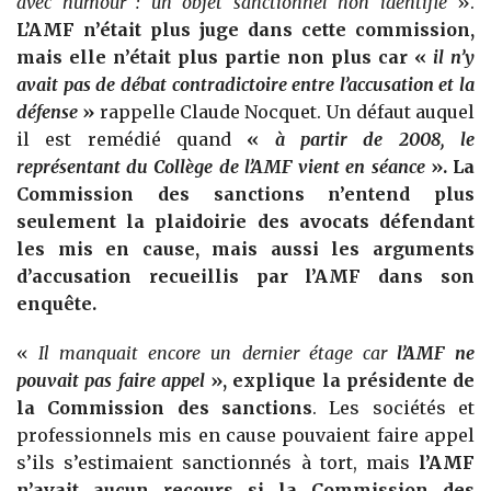
avec humour : un objet sanctionnel non identifié
».
L’AMF n’était plus juge dans cette commission,
mais elle n’était plus partie non plus car «
il n’y
avait pas de débat contradictoire entre l’accusation et la
défense
»
rappelle Claude Nocquet. Un défaut auquel
il est remédié quand
«
à partir de 2008, le
représentant du Collège de l’AMF vient en séance
». La
Commission des sanctions n’entend plus
seulement la plaidoirie des avocats défendant
les mis en cause, mais aussi les arguments
d’accusation recueillis par l’AMF dans son
enquête.
«
Il manquait encore un dernier étage car
l’AMF ne
pouvait pas faire appel
», explique la présidente de
la Commission des sanctions
. Les sociétés et
professionnels mis en cause pouvaient faire appel
s’ils s’estimaient sanctionnés à tort, mais
l’AMF
n’avait aucun recours si la Commission des