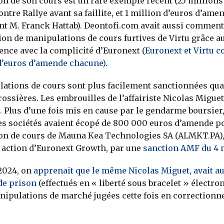
n de son cours est un rare exemple récent (25 millions
ntre Rallye avant sa faillite, et 1 million d’euros d’ame
nt M. Franck Hattab). Deontofi.com avait aussi comment
n de manipulations de cours furtives de Virtu grâce au
ence avec la complicité d’Euronext (
Euronext et Virtu 
d’euros d’amende chacune)
.
ations de cours sont plus facilement sanctionnées qua
rossières. Les embrouilles de l’affairiste Nicolas Miguet
 Plus d’une fois mis en cause par le gendarme boursier,
es sociétés avaient écopé de 800 000 euros d’amende p
on de cours de Mauna Kea Technologies SA (ALMKT.PA)
 action d’Euronext Growth, par une
sanction AMF du 4 
 2024, on
apprenait que le même Nicolas Miguet, avait a
de prison
(effectués en « liberté sous bracelet » électro
nipulations de marché jugées cette fois en correctionne