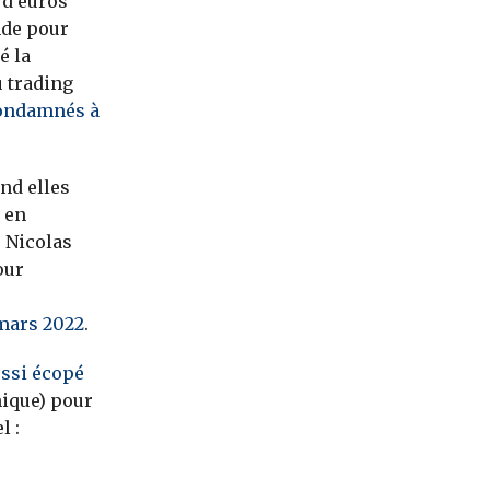
 d’euros
nde pour
é la
 trading
condamnés à
nd elles
 en
 Nicolas
our
,
mars 2022
.
ussi écopé
nique) pour
l :