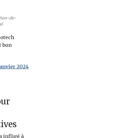
tion-de-
el
iotech
t bon
anvier 2024
our
ives
 infligé à