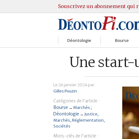
Souscrivez un abonnement qui r
Déontologie
Bourse
Sociétés
Courtiers
Une start-
Gestion
Guide Actions
Institutions
Guide Sicav
Le
26 janvier 2024
par
Gilles Pouzin
Marchés
Stratégie
Catégories de l'article :
Bourse
→
Marchés
Relations clients
Marchés
Déontologie
→
Justice
Marchés
Réglementation
Réglementation
Pratique et OST
Sociétés
Mots-clés de l'article :
Justice