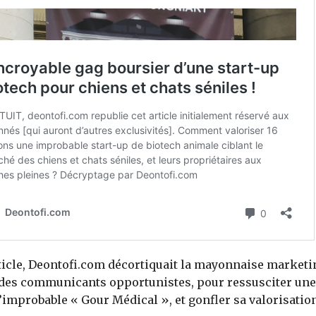
ticle, Deontofi.com décortiquait la mayonnaise market
des communicants opportunistes, pour ressusciter une
l’improbable « Gour Médical », et gonfler sa valorisatio