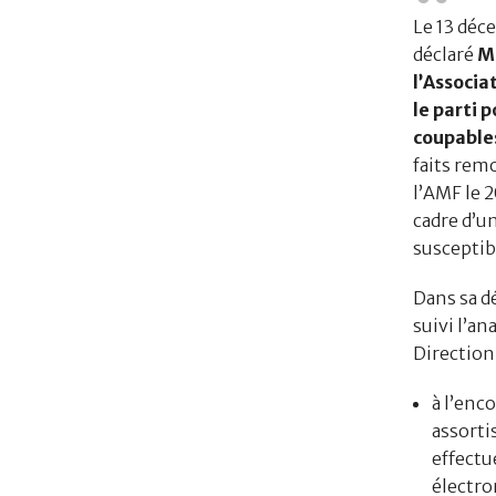
Le 13 déc
déclaré
M.
l’Associa
le parti 
coupable
faits rem
l’AMF le 
cadre d’u
susceptib
Dans sa d
suivi l’a
Direction
à l’enc
assorti
effectu
électro