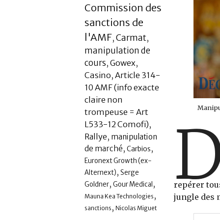
Commission des
sanctions de
l'AMF
Carmat
,
,
manipulation de
cours
,
Gowex
,
Casino
,
Article 314-
10 AMF (info exacte
claire non
Manipu
trompeuse = Art
L533-12 Comofi)
,
Rallye
,
manipulation
,
,
de marché
Carbios
Euronext Growth (ex-
,
Alternext)
Serge
,
,
repérer tous
Goldner
Gour Medical
,
jungle des 
Mauna Kea Technologies
,
sanctions
Nicolas Miguet