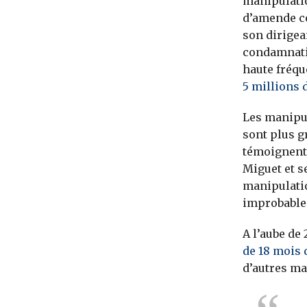
manipulatio
d’amende co
son dirigea
condamnatio
haute fréqu
5 millions 
Les manipul
sont plus g
témoignent.
Miguet et s
manipulati
improbable
A l’aube de
de 18 mois 
d’autres ma