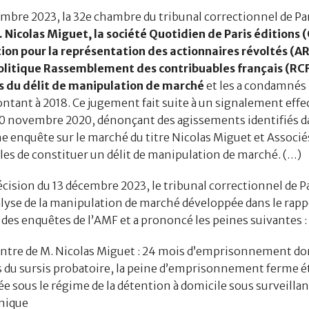
embre 2023, la 32e chambre du tribunal correctionnel de Par
 Nicolas Miguet, la société Quotidien de Paris éditions 
tion pour la représentation des actionnaires révoltés (A
politique Rassemblement des contribuables français (RC
s du délit de manipulation de marché
et les a condamnés
ontant à 2018. Ce jugement fait suite à un signalement effe
20 novembre 2020, dénonçant des agissements identifiés d
ne enquête sur le marché du titre Nicolas Miguet et Associ
les de constituer un délit de manipulation de marché. (…)
écision du 13 décembre 2023, le tribunal correctionnel de Pa
nalyse de la manipulation de marché développée dans le rappo
 des enquêtes de l’AMF et a prononcé les peines suivantes :
ontre de M. Nicolas Miguet : 24 mois d’emprisonnement do
s du sursis probatoire, la peine d’emprisonnement ferme é
ée sous le régime de la détention à domicile sous surveilla
nique