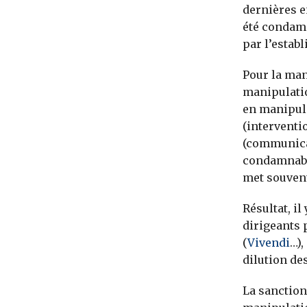
dernières e
été condamn
par l’estab
Pour la man
manipulatio
en manipula
(interventi
(communicat
condamnable
met souvent
Résultat, i
dirigeants 
(
Vivendi
…),
dilution de
La sanction