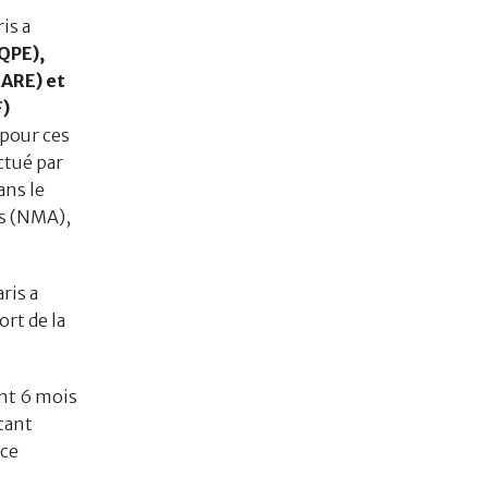
is a
(QPE),
RARE) et
F)
 pour ces
ctué par
ans le
és (NMA),
ris a
rt de la
nt 6 mois
tant
nce