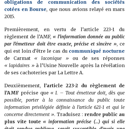
obligations de communication des sociétés
cotées en Bourse
, que nous avions relayé en mars
2015.
Premièrement, en vertu de l’article 223-1 du
règlement de l’AMF,
« l’information donnée au public
par l’émetteur doit être exacte, précise et sincère »
, ce
qui est loin d’être le cas du
communiqué nocturne
de Carmat
« laconique »
ou de ses réponses
« lapidaires »
à l’Usine Nouvelle après la révélation
de ses cachoteries par La Lettre A.
Deuxièmement,
l’article 223-2 du règlement de
l’AMF
précise que
« I. – Tout émetteur doit, dès que
possible, porter à la connaissance du public toute
information privilégiée définie à l’article 621-1 et qui le
concerne directement »
. Traduisez :
rendre public au
plus vite toute
« information précise (…) qui si elle
était rendue publique, serait susceptible d’avoir une