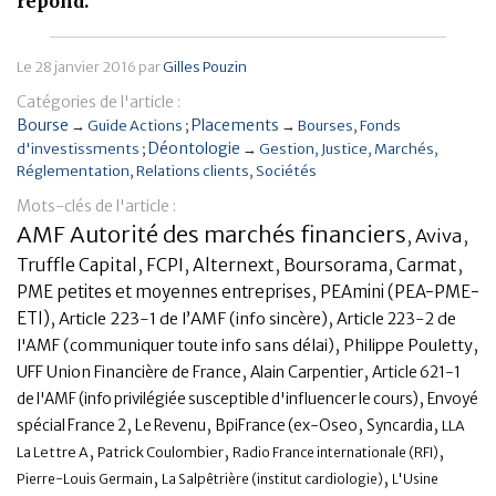
répond.
Banque
Le
28 janvier 2016
par
Gilles Pouzin
Catégories de l'article :
Bourse
Placements
→
Guide Actions
→
Bourses
Fonds
Déontologie
d'investissments
→
Gestion
Justice
Marchés
Réglementation
Relations clients
Sociétés
Mots-clés de l'article :
AMF Autorité des marchés financiers
,
Aviva
,
Truffle Capital
,
FCPI
,
Alternext
,
Boursorama
,
,
Carmat
,
PME petites et moyennes entreprises
PEAmini (PEA-PME-
,
,
ETI)
Article 223-1 de l’AMF (info sincère)
Article 223-2 de
,
,
l'AMF (communiquer toute info sans délai)
Philippe Pouletty
,
,
UFF Union Financière de France
Alain Carpentier
Article 621-1
,
de l'AMF (info privilégiée susceptible d'influencer le cours)
Envoyé
,
,
,
,
spécial France 2
Le Revenu
BpiFrance (ex-Oseo
Syncardia
LLA
,
,
,
La Lettre A
Patrick Coulombier
Radio France internationale (RFI)
,
,
Pierre-Louis Germain
La Salpêtrière (institut cardiologie)
L'Usine