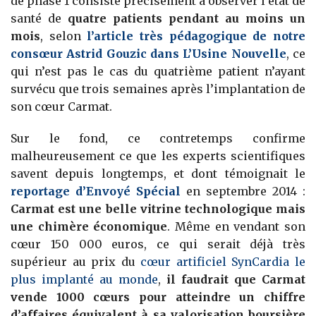
de phase 1 consiste précisément à observer l’état de
santé de
quatre patients pendant au moins un
mois
, selon
l’article très pédagogique de notre
consœur Astrid Gouzic dans L’Usine Nouvelle
, ce
qui n’est pas le cas du quatrième patient n’ayant
survécu que trois semaines après l’implantation de
son cœur Carmat.
Sur le fond, ce contretemps confirme
malheureusement ce que les experts scientifiques
savent depuis longtemps, et dont témoignait le
reportage d’Envoyé Spécial
en septembre 2014 :
Carmat est une belle vitrine technologique mais
une chimère économique
. Même en vendant son
cœur 150 000 euros, ce qui serait déjà très
supérieur au prix du
cœur artificiel SynCardia le
plus implanté au monde
,
il faudrait que Carmat
vende 1000 cœurs pour atteindre un chiffre
d’affaires équivalent à sa valorisation boursière