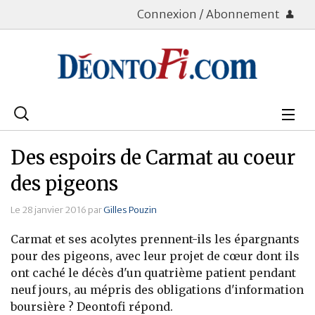
Connexion / Abonnement
Rechercher
:
Déontologie
Des espoirs de Carmat au coeur
Bourse
des pigeons
Placements
Le 28 janvier 2016 par
Gilles Pouzin
Carmat et ses acolytes prennent-ils les épargnants
Assurance Vie
pour des pigeons, avec leur projet de cœur dont ils
ont caché le décès d'un quatrième patient pendant
Patrimoine
neuf jours, au mépris des obligations d'information
Immobilier
boursière ? Deontofi répond.