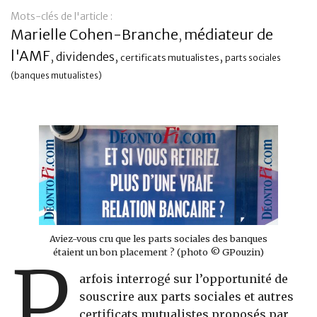
Mots-clés de l'article :
Banque
Marielle Cohen-Branche
médiateur de
,
l'AMF
,
,
,
dividendes
certificats mutualistes
parts sociales
(banques mutualistes)
Aviez-vous cru que les parts sociales des banques
étaient un bon placement ? (photo © GPouzin)
P
arfois interrogé sur l’opportunité de
souscrire aux parts sociales et autres
certificats mutualistes proposés par