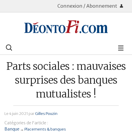
Connexion / Abonnement
Rechercher
:
Déontologie
Parts sociales : mauvaises
Bourse
surprises des banques
Placements
mutualistes !
Assurance Vie
Le
4 juin 2021
par
Gilles Pouzin
Patrimoine
Catégories de l'article :
Immobilier
Banque
→
Placements & banques