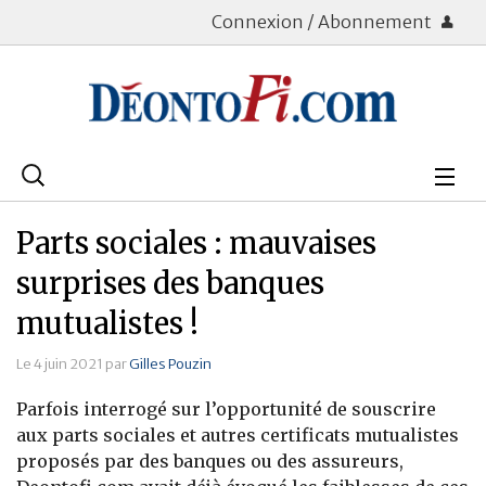
Connexion / Abonnement
Rechercher
:
Déontologie
Parts sociales : mauvaises
Bourse
surprises des banques
mutualistes !
Placements
Le 4 juin 2021 par
Gilles Pouzin
Assurance Vie
Parfois interrogé sur l’opportunité de souscrire
Patrimoine
aux parts sociales et autres certificats mutualistes
proposés par des banques ou des assureurs,
Immobilier