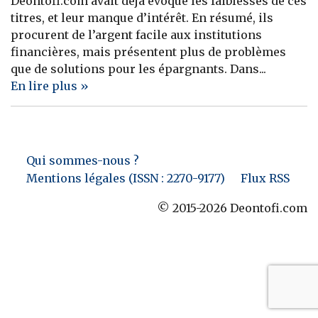
Deontofi.com avait déjà évoqué les faiblesses de ces
titres, et leur manque d’intérêt. En résumé, ils
Banque
procurent de l’argent facile aux institutions
financières, mais présentent plus de problèmes
que de solutions pour les épargnants. Dans...
En lire plus »
Qui sommes-nous ?
Mentions légales (ISSN : 2270-9177)
Flux RSS
© 2015-2026 Deontofi.com