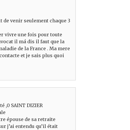
roit de venir seulement chaque 3
r vivre une fois pour toute
at il má dis il faut que la
aladie de la France . Ma mere
ontacte et je sais plus quoi
lité ,0 SAINT DIZIER
ale
tre épouse de sa retraite
r j’ai entendu qu’il était