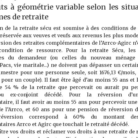
ts à géométrie variable selon les situ
mes de retraite
n de la retraite sécu est soumise à des conditions de
e réservée aux veuves et veufs aux revenus les plus mode
rsion des retraites complémentaires de l’Arrco-Agirc n
ondition de ressource. Pour la retraite Sécu, les
les du demandeur (ou celles du nouveau ménage
Pacs, vie maritale…) ne doivent pas dépasser un certai
imestre pour une personne seule, soit 1676,13 €/mois,
 pour un couple). Il faut être âgé d’au moins 55 ans et 
de 54 % de la retraite que percevait ou aurait pu pe
ou ex-conjoint décédé. Pour la réversion d’un
ire, il faut avoir au moins 55 ans pour percevoir un
e l’Arrco, et 60 ans pour une pension de réversion de
réversion correspond à 60% du montant des 
ires Arrco et Agirc que touchait le retraité décédé.
tre vos droits et réclamer vos droits à une retraite de r