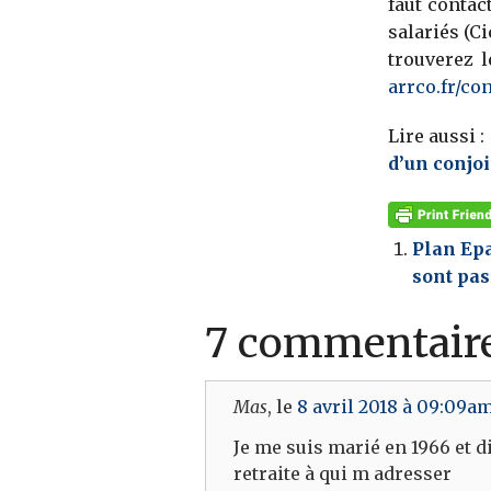
faut contac
salariés (C
trouverez l
arrco.fr/con
Lire aussi :
d’un conjoi
Plan Epa
sont pas
7 commentair
Mas
, le
8 avril 2018 à 09:09a
Je me suis marié en 1966 et d
retraite à qui m adresser