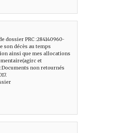
 de dossier PRC :284140960-
ée son décès au temps
sion ainsi que mes allocations
émentaire(agirc et
bjet:Documents non retournés
17.
ssier