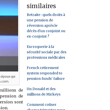
similaires
Retraite : quels droits à
une pension de
réversion après le
décès d'un conjoint ou
ex-conjoint ?
Escroquerie à la
sécurité sociale par des
professions médicales
French retirement
system responded to
n époux qui
pension funds' failure
a.com.
Un Donald et des
millions de
millions de Mickeys
 pension de
version sont
Comment cotiser
sion.
chaque trimestre pour