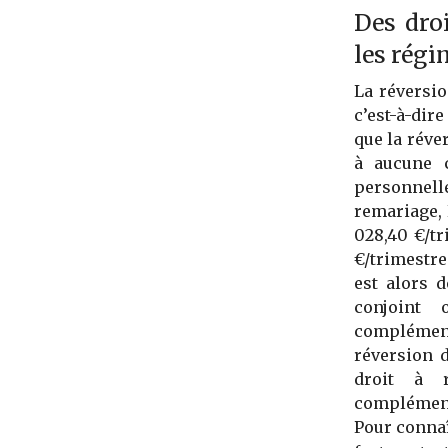
Des droi
les régi
La réversio
c’est-à-dir
que la réve
à aucune c
personnel
remariage, 
028,40 €/tr
€/trimestre
est alors 
conjoint 
complémenta
réversion d
droit à 
complémenta
Pour connaî