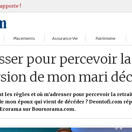
apporte !
Placements
Assurance Vie
Patrimoine
Bourses
Assureurs
Bilan Patrimoine
ser pour percevoir la 
Fonds d’investissments
Choisir
Conseil Gestion
rsion de mon mari déc
Assurance vie
Comprendre
Objectifs & stratégie
Livrets
Contrats
Retraite
t les règles et où m'adresser pour percevoir la retrai
de mon époux qui vient de décéder ? Deontofi.com ré
Immobilier
Gérer
Transmission
 Ecorama sur Boursorama.com.
Divers