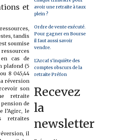
ations et
avoir une retraite à taux
plein ?
Ordre de vente exécuté.
 ressources,
Pour gagner en Bourse
stes, tandis
il faut aussi savoir
’est soumise
vendre.
 ressources
 en cas de
L'Arcaf s'inquiète des
n plafond (5
comptes obscurs de la
 ou 8 045,44
retraite Préfon
la réversion
Recevez
rcevoir son
e retraite
e pension de
la
 l’Agirc, le
retraites
newsletter
éversion, il