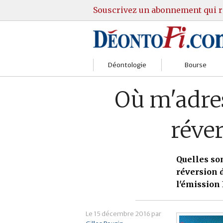
Souscrivez un abonnement qui r
Déontologie
Bourse
Sociétés
Courtiers
Où m'adres
Gestion
Guide Actions
réve
Institutions
Guide Sicav
Marchés
Stratégie
Quelles son
réversion 
Relations clients
Marchés
l'émission
Réglementation
Pratique et OST
Le
15 décembre 2016
par
Justice