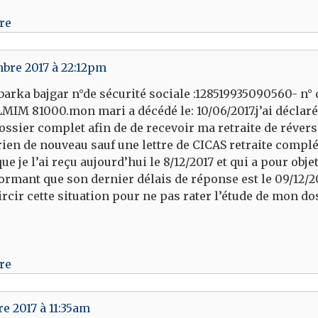
re
bre 2017 à 22:12pm
 barka bajgar n°de sécurité sociale :128519935090560- n°
IM 81000.mon mari a décédé le: 10/06/2017.j’ai déclar
ossier complet afin de de recevoir ma retraite de réver
 rien de nouveau sauf une lettre de CICAS retraite compl
que je l’ai reçu aujourd’hui le 8/12/2017 et qui a pour o
ormant que son dernier délais de réponse est le 09/12/20
ircir cette situation pour ne pas rater l’étude de mon do
re
e 2017 à 11:35am