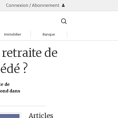
Connexion / Abonnement
Rechercher
:
Immobilier
Banque
Charges
Changer de banque
retraite de
Acheter
Comptes & Livrets
édé ?
Investir
Emprunter
Location
Frais bancaires
te de
pond dans
Tendances
Placements & banques
Réclamations
Articles