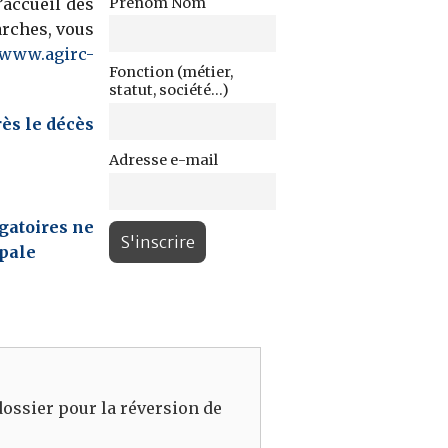
’accueil des
Prénom Nom
arches, vous
//www.agirc-
Fonction (métier,
statut, société...)
rès le décès
Adresse e-mail
igatoires ne
ipale
dossier pour la réversion de