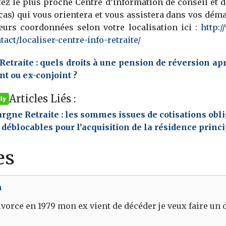
tez le plus proche Centre d’information de conseil et d
icas) qui vous orientera et vous assistera dans vos dém
eurs coordonnées selon votre localisation ici :
http:
tact/localiser-centre-info-retraite/
Retraite : quels droits à une pension de réversion ap
nt ou ex-conjoint ?
Articles Liés :
rgne Retraite : les sommes issues de cotisations obl
 déblocables pour l’acquisition de la résidence princ
es
m
ivorce en 1979 mon ex vient de décéder je veux faire un 