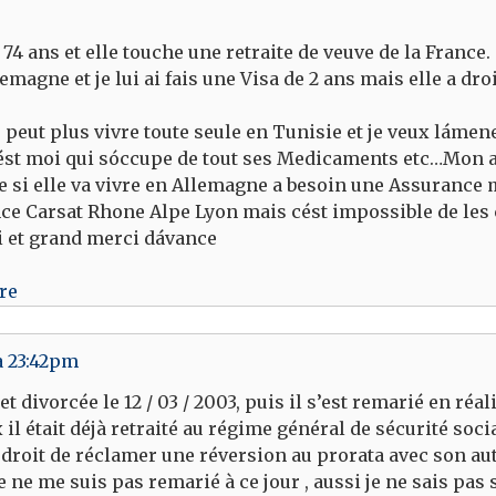
74 ans et elle touche une retraite de veuve de la France.
Allemagne et je lui ai fais une Visa de 2 ans mais elle a d
eut plus vivre toute seule en Tunisie et je veux lámene
st moi qui sóccupe de tout ses Medicaments etc…Mon avoc
si elle va vivre en Allemagne a besoin une Assurance m
ce Carsat Rhone Alpe Lyon mais cést impossible de les c
moi et grand merci dávance
re
 à 23:42pm
0 et divorcée le 12 / 03 / 2003, puis il s’est remarié en réa
il était déjà retraité au régime général de sécurité soci
le droit de réclamer une réversion au prorata avec son au
ne me suis pas remarié à ce jour , aussi je ne sais pas su