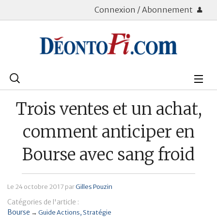
Connexion / Abonnement
Rechercher
:
Déontologie
Trois ventes et un achat,
Bourse
comment anticiper en
Placements
Bourse avec sang froid
Assurance Vie
Le
24 octobre 2017
par
Gilles Pouzin
Patrimoine
Catégories de l'article :
Immobilier
Bourse
→
Guide Actions
Stratégie