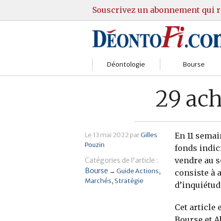
Souscrivez un abonnement qui r
Déontologie
Bourse
Sociétés
Courtiers
29 ach
Gestion
Guide Actions
Institutions
Guide Sicav
Le
13 mai 2022
par
Gilles
En 11 semai
Pouzin
fonds indic
Marchés
Stratégie
vendre au s
Catégories de l'article :
Bourse
→
Guide Actions
consiste à 
Relations clients
Marchés
Marchés
Stratégie
d’inquiétud
Réglementation
Pratique et OST
Cet article
Bourse et 
Justice