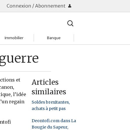
Connexion / Abonnement
Rechercher
:
Immobilier
Banque
Charges
Changer de banque
 guerre
Acheter
Comptes & Livrets
Investir
Emprunter
ctions et
Articles
canon,
similaires
Location
Frais bancaires
ique, l’idée
d’un regain
Soldes brexitantes,
Tendances
Placements & banques
achats à petit pas
Réclamations
Deontofi.com dans La
ntofi
Bougie du Sapeur,