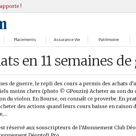
apporte !
Placements
Assurance Vie
Patrimoine
Bourses
Assureurs
Bilan Patrimoine
ats en 11 semaines de
Fonds d’investissments
Choisir
Conseil Gestion
Assurance vie
Comprendre
Objectifs & stratégie
nes de guerre, le repli des cours a permis des achats d’a
iels moins chers (photo © GPouzin) Acheter au son du 
Livrets
Contrats
Retraite
on du violon. En Bourse, on connaît ce proverbe. En prat
acheter des actions quand leurs cours baisse en raison 
Immobilier
Gérer
Transmission
e,…
Divers
 est réservé aux souscripteurs de l’Abonnement Club Déo
Abonnement Déontofi Pro.