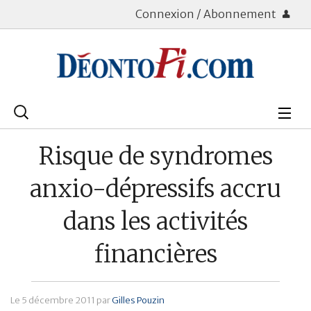
Connexion / Abonnement
Rechercher
:
Déontologie
Risque de syndromes
Bourse
anxio-dépressifs accru
Placements
dans les activités
Assurance Vie
financières
Patrimoine
Immobilier
Le
5 décembre 2011
par
Gilles Pouzin