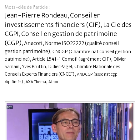
Mots-clés de l'article :
Banque
Jean-Pierre Rondeau
Conseil en
,
investissements financiers (CIF)
La Cie des
,
CGPI
Conseil en gestion de patrimoine
,
(CGP)
,
Anacofi
,
Norme ISO22222 (qualité conseil
,
gestion patrimoine)
CNCGP (Chambre nat conseil gestion
,
,
patrimoine)
Article L541-1 Comofi (agrément CIF)
Olivier
,
,
,
Samain
Yves Bruttin
Didier Pagel
Chambre Nationale des
,
Conseils Experts Financiers (CNCEF)
ANDCGP (asso nat cgp
,
,
diplômés)
AXA Thema
Afnor