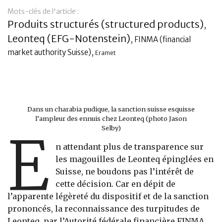
Mots-clés de l'article :
Banque
Produits structurés (structured products)
,
Leonteq (EFG-Notenstein)
,
FINMA (financial
,
market authority Suisse)
Eramet
Dans un charabia pudique, la sanction suisse esquisse
l’ampleur des ennuis chez Leonteq (photo Jason
Selby)
E
n attendant plus de transparence sur
les magouilles de Leonteq épinglées en
Suisse, ne boudons pas l’intérêt de
cette décision. Car en dépit de
l’apparente légèreté du dispositif et de la sanction
prononcés, la reconnaissance des turpitudes de
Leonteq, par l’Autorité fédérale financière FINMA