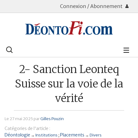
Connexion / Abonnement
Rechercher
:
Déontologie
2- Sanction Leonteq
Bourse
Suisse sur la voie de la
Placements
vérité
Assurance Vie
Le
27 mai 2025
par
Gilles Pouzin
Patrimoine
Catégories de l'article :
Immobilier
Déontologie
Placements
→
Institutions
→
Divers