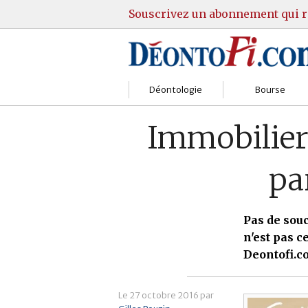
Souscrivez un abonnement qui r
Déontologie
Bourse
Sociétés
Courtiers
Immobilier
Gestion
Guide Actions
pa
Institutions
Guide Sicav
Marchés
Stratégie
Pas de sou
n'est pas c
Relations clients
Marchés
Deontofi.c
Réglementation
Pratique et OST
Le
27 octobre 2016
par
Justice