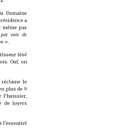
x.
 du Domaine
 résidence a
est même pas
 par voie de
on ».
tisseur lésé
ois. Ouf, on
é réclame le
en plus de 9
 l’huissier,
e de loyers
 l’essentiel