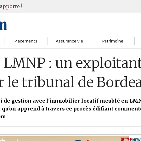
apporte !
Placements
Assurance Vie
Patrimoine
Bourses
Assureurs
Bilan Patrimoine
 LMNP : un exploita
Fonds d’investissments
Choisir
Conseil Gestion
r le tribunal de Borde
Assurance vie
Comprendre
Objectifs & stratégie
Livrets
Contrats
Retraite
ci de gestion avec l'immobilier locatif meublé en LM
e qu'on apprend à travers ce procès édifiant comment
Immobilier
Gérer
Transmission
om
Divers