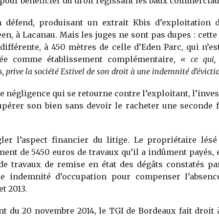
 pour bénéficier du droit régissant les baux commerciau
en défend, produisant un extrait Kbis d’exploitation
een, à Lacanau. Mais les juges ne sont pas dupes : cette
différente, à 450 mètres de celle d’Eden Parc, qui n’
lée comme établissement complémentaire,
« ce qui,
 prive la société Estivel de son droit à une indemnité d’évicti
e négligence qui se retourne contre l’exploitant, l’inves
pérer son bien sans devoir le racheter une seconde f
ler l’aspect financier du litige. Le propriétaire lés
nt de 5450 euros de travaux qu’il a indûment payés, 
e travaux de remise en état des dégâts constatés par
ne indemnité d’occupation pour compenser l’absenc
et 2013.
t du 20 novembre 2014, le TGI de Bordeaux fait droit à