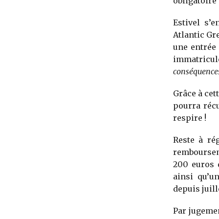
obligatoire
Estivel s’
Atlantic Gr
une entrée 
immatricu
conséquences,
Grâce à cett
pourra récu
respire !
Reste à rég
rembourseme
200 euros d
ainsi qu’u
depuis juill
Par jugemen