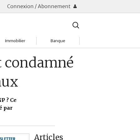
Connexion / Abonnement
Rechercher
:
Immobilier
Banque
Charges
Changer de banque
nt condamné
Acheter
Comptes & Livrets
aux
Investir
Emprunter
Location
Frais bancaires
NP ? Ce
é par
Tendances
Placements & banques
Réclamations
Articles