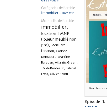
Gilles Pouzin
Catégories de l'article :
Immobilier
→
Investir
Mots-clés de l'article :
immobilier
,
location
,
LMNP
(loueur meublé non
,
,
pro)
Eden Parc
,
Lacanau
Corinne
,
Demazure
Martine
,
,
Baragan
Atlantic Green
,
TGI de Bordeaux
Cabinet
,
Lexia
Olivier Bouru
Pas de souci
Episode 1