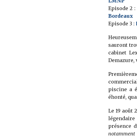
LMNP
Episode 2 
Bordeaux
Episode 3 :
Heureuseme
sauront tro
cabinet Le
Demazure, v
Premièreme
commercial,
piscine a é
éhonté, quan
Le 19 août 2
légendaire 
présence d
notamment un