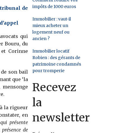
impôts de 1000 euros
tribunal de
Immobilier : vaut-il
d’appel
mieux acheter un
logement neuf ou
avocats qui
ancien ?
er Bouru, du
 et Corinne
Immobilier locatif
Robien : des gérants de
patrimoine condamnés
pour tromperie
de son bail
mant que ‘la
Recevez
’un mensonge
e.
la
 à la rigueur
newsletter
onstater, en
 qui présente
a présence de