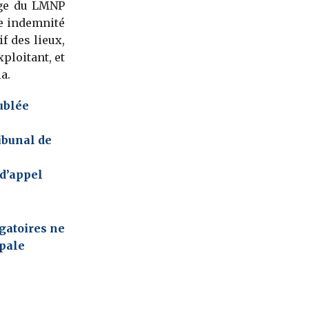
age du LMNP
e indemnité
f des lieux,
ploitant, et
a.
ublée
ibunal de
d’appel
igatoires ne
ipale