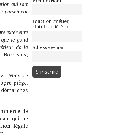
Prénom Nom
ation qui sort
qui parsèment
Fonction (métier,
statut, société...)
re extérieure
t que le gond
térieur de la
Adresse e-mail
e Bordeaux,
cat. Mais ce
ropre piège.
 démarches
 commerce de
nau, qui ne
tion légale