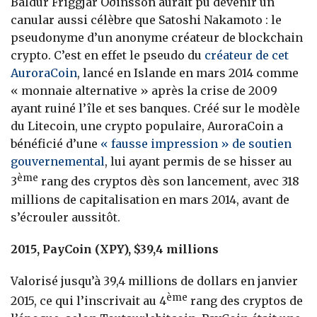
Baldur Friggjar Óðinsson aurait pu devenir un
canular aussi célèbre que Satoshi Nakamoto : le
pseudonyme d’un anonyme créateur de blockchain
crypto. C’est en effet le pseudo du
créateur de cet
AuroraCoin
, lancé en Islande en mars 2014 comme
« monnaie alternative » après la crise de 2009
ayant ruiné l’île et ses banques. Créé sur le modèle
du Litecoin, une crypto populaire, AuroraCoin a
bénéficié d’une
« fausse impression » de soutien
gouvernemental
, lui ayant permis de se hisser au
ème
3
rang des cryptos dès son lancement, avec 318
millions de capitalisation en mars 2014, avant de
s’écrouler aussitôt.
2015, PayCoin (XPY), $39,4 millions
Valorisé jusqu’à 39,4 millions de dollars en janvier
ème
2015, ce qui l’inscrivait au 4
rang des cryptos de