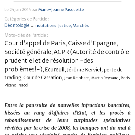
Banque
Le
24 juin 2014
par
Marie-Jeanne Pasquette
Catégories de l'article :
Déontologie
→
Institutions
Justice
Marchés
Mots-clés de l'article :
Cour d'appel de Paris
Caisse d'Epargne
,
,
Société générale
ACPR (Autorité de contrôle
,
prudentiel et de résolution -des
problèmes!-)
,
Ecureuil
,
Jérôme Kerviel
,
perte de
,
,
,
,
trading
Cour de Cassation
Jean Reinhart
Martin Reynaud
Boris
Picano-Nacci
Entre la poursuite de nouvelles infractions bancaires,
hissées au rang d’affaires d’Etat, et les procès à
rebondissement de leurs turpitudes spéculatives
révélées par la crise de 2008, les banques ont du mal à