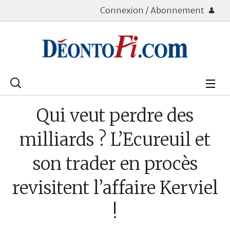
Connexion / Abonnement
Rechercher
:
Déontologie
Qui veut perdre des
Bourse
milliards ? L’Ecureuil et
Placements
son trader en procès
Assurance Vie
revisitent l’affaire Kerviel
Patrimoine
!
Immobilier