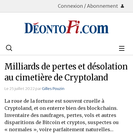
Connexion / Abonnement
Rechercher
:
Déontologie
Milliards de pertes et désolation
Bourse
au cimetière de Cryptoland
Placements
Le 25 juillet 2022 par
Gilles Pouzin
La roue de la fortune est souvent cruelle à
Assurance Vie
Cryptoland, et on enterre bien des blockchains.
Inventaire des naufrages, pertes, vols et autres
Patrimoine
disparitions de Bitcoin et cryptos, suspectes ou
Immobilier
« normales », voire parfaitement naturelles…