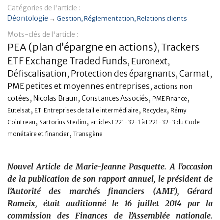
Catégories de l'article :
Banque
Déontologie
→
Gestion
Réglementation
Relations clients
Mots-clés de l'article :
PEA (plan d’épargne en actions)
Trackers
,
ETF Exchange Traded Funds
Euronext
,
,
Défiscalisation
Protection des épargnants
,
,
Carmat
,
PME petites et moyennes entreprises
,
actions non
,
,
,
,
cotées
Nicolas Braun
Constances Associés
PME Finance
,
,
,
Eutelsat
ETI Entreprises de taille intermédiaire
Recyclex
Rémy
,
,
Cointreau
Sartorius Stedim
articles L221-32-1 à L221-32-3 du Code
,
monétaire et financier
Transgène
Nouvel Article de Marie-Jeanne Pasquette. A l’occasion
de la publication de son rapport annuel, le président de
l’Autorité des marchés financiers (AMF), Gérard
Rameix, était auditionné le 16 juillet 2014 par la
commission des Finances de l’Assemblée nationale.