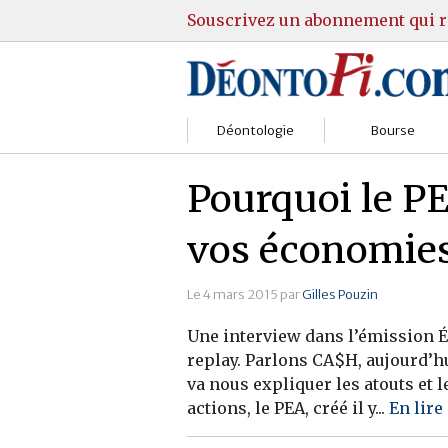
Souscrivez un abonnement qui r
Déontologie
Bourse
Sociétés
Courtiers
Pourquoi le P
Gestion
Guide Actions
vos économie
Institutions
Guide Sicav
Le 4 mars 2015 par
Gilles Pouzin
Marchés
Stratégie
Une interview dans l’émission É
Relations clients
Marchés
replay. Parlons CA$H, aujourd’hu
va nous expliquer les atouts et
Réglementation
Pratique et OST
actions, le PEA, créé il y...
En lire
Justice