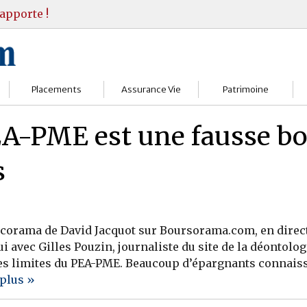
apporte !
Placements
Assurance Vie
Patrimoine
Bourses
Assureurs
Bilan Patrimoine
EA-PME est une fausse b
Fonds d’investissments
Choisir
Conseil Gestion
s
Assurance vie
Comprendre
Objectifs & stratégie
Livrets
Contrats
Retraite
corama de David Jacquot sur Boursorama.com, en direct 
Immobilier
Gérer
Transmission
i avec Gilles Pouzin, journaliste du site de la déontolog
 les limites du PEA-PME. Beaucoup d’épargnants connaiss
Divers
 plus »