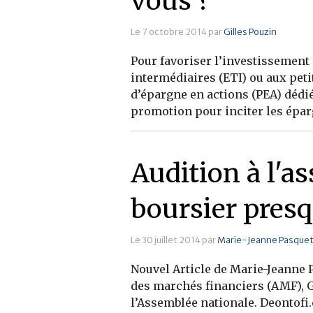
vous ?
Le 7 octobre 2014 par
Gilles Pouzin
Pour favoriser l’investissement 
intermédiaires (ETI) ou aux pet
d’épargne en actions (PEA) dédi
promotion pour inciter les éparg
Audition à l'a
boursier presqu
Le 30 juillet 2014 par
Marie-Jeanne Pasque
Nouvel Article de Marie-Jeanne P
des marchés financiers (AMF), Gé
l’Assemblée nationale. Deontofi.