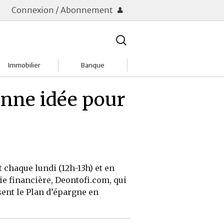
Connexion / Abonnement
Rechercher
:
Immobilier
Banque
Charges
Changer de banque
onne idée pour
Acheter
Comptes & Livrets
Investir
Emprunter
Location
Frais bancaires
chaque lundi (12h-13h) et en
Tendances
Placements & banques
ie financière, Deontofi.com, qui
ent le Plan d’épargne en
Réclamations