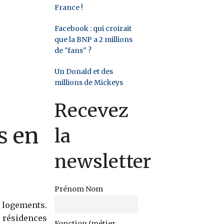
France !
Facebook : qui croirait
que la BNP a 2 millions
de "fans" ?
Un Donald et des
millions de Mickeys
Recevez
s en
la
newsletter
Prénom Nom
e logements.
résidences
Fonction (métier,