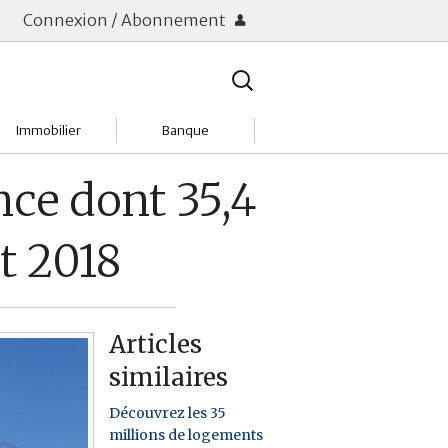
Connexion / Abonnement
Rechercher
:
Immobilier
Banque
Charges
Changer de banque
nce dont 35,4
Acheter
Comptes & Livrets
t 2018
Investir
Emprunter
Location
Frais bancaires
Articles
Tendances
Placements & banques
similaires
Réclamations
Découvrez les 35
millions de logements