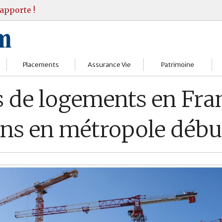
apporte !
Placements
Assurance Vie
Patrimoine
Bourses
Assureurs
Bilan Patrimoine
s de logements en Fra
Fonds d’investissments
Choisir
Conseil Gestion
ons en métropole débu
Assurance vie
Comprendre
Objectifs & stratégie
Livrets
Contrats
Retraite
Immobilier
Gérer
Transmission
Divers