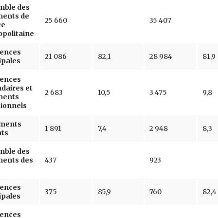
mble des
ments de
25 660
35 407
ce
politaine
dences
21 086
82,1
28 984
81,9
ipales
dences
daires et
2 683
10,5
3 475
9,8
ments
ionnels
ments
1 891
7,4
2 948
8,3
nts
mble des
ments des
437
923
dences
375
85,9
760
82,4
ipales
dences