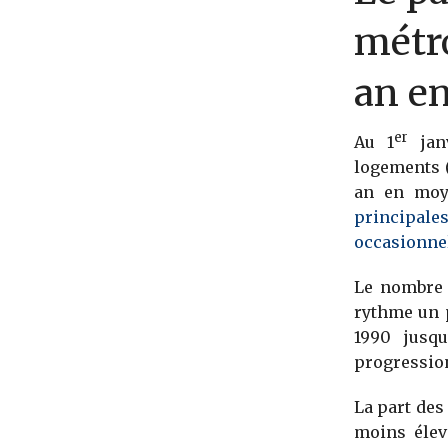
métro
an e
er
Au 1
janv
logements 
an en moy
principale
occasionne
Le nombre d
rythme un 
1990 jusq
progressio
La part des
moins élev