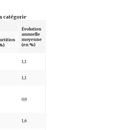
a catégorie
Évolution
annuelle
moyenne
rtition
(en %)
%)
1,1
1,1
0,9
1,6