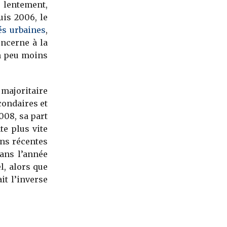
é lentement,
is 2006, le
és urbaines
,
oncerne à la
un peu moins
 majoritaire
ondaires et
008, sa part
e plus vite
ons récentes
ans l’année
l, alors que
it l’inverse