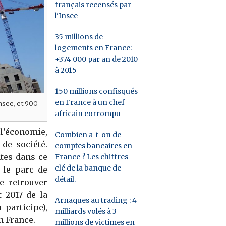
français recensés par
l'Insee
35 millions de
logements en France:
+374 000 par an de 2010
à 2015
150 millions confisqués
en France à un chef
Insee, et 900
africain corrompu
l’économie,
Combien a-t-on de
de société.
comptes bancaires en
ntes dans ce
France ? Les chiffres
clé de la banque de
 le parc de
détail.
e retrouver
t 2017 de la
Arnaques au trading : 4
participe),
milliards volés à 3
n France.
millions de victimes en