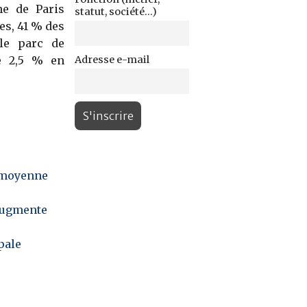
ne de Paris
statut, société...)
es, 41 % des
 le parc de
de 2,5 % en
Adresse e-mail
n moyenne
 augmente
pale