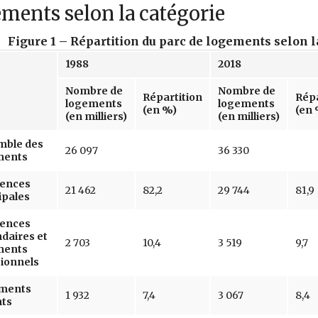
ments selon la catégorie
Figure 1 – Répartition du parc de logements selon l
1988
2018
Nombre de
Nombre de
Répartition
Répa
logements
logements
(en %)
(en 
(en milliers)
(en milliers)
mble des
26 097
36 330
ments
dences
21 462
82,2
29 744
81,9
ipales
dences
daires et
2 703
10,4
3 519
9,7
ments
ionnels
ments
1 932
7,4
3 067
8,4
nts