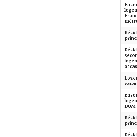
Ense
loge
Fran
métro
Rési
princ
Rési
secon
loge
occas
Loge
vaca
Ense
loge
DOM
Rési
princ
Rési