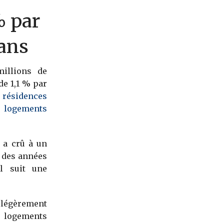
% par
ans
millions de
 de 1,1 % par
s
résidences
s
logements
l a crû à un
 des années
il suit une
t légèrement
s logements