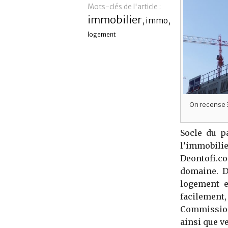
Mots-clés de l'article :
immobilier
,
,
immo
logement
On recense 3
Socle du p
l’immobili
Deontofi.co
domaine. D
logement e
facilement,
Commission
ainsi que v