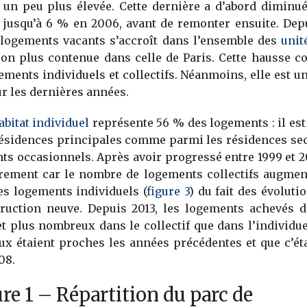
 un peu plus élevée. Cette dernière a d’abord diminu
 jusqu’à 6 % en 2006, avant de remonter ensuite. Depu
logements vacants s’accroît dans l’ensemble des
unit
on plus contenue dans celle de Paris. Cette hausse c
gements individuels et collectifs. Néanmoins, elle est 
r les dernières années.
abitat individuel
représente 56 % des logements : il est
résidences principales comme parmi les résidences sec
ts occasionnels. Après avoir progressé entre 1999 et 2
èrement car le nombre de logements collectifs augment
es logements individuels (
figure 3
) du fait des évoluti
truction neuve. Depuis 2013, les logements achevés d
et plus nombreux dans le collectif que dans l’individue
ux étaient proches les années précédentes et que c’éta
08.
re 1 – Répartition du parc de