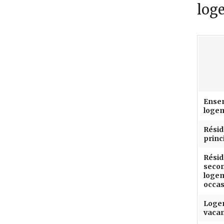
loge
Ense
loge
Rési
princ
Rési
secon
loge
occas
Loge
vaca