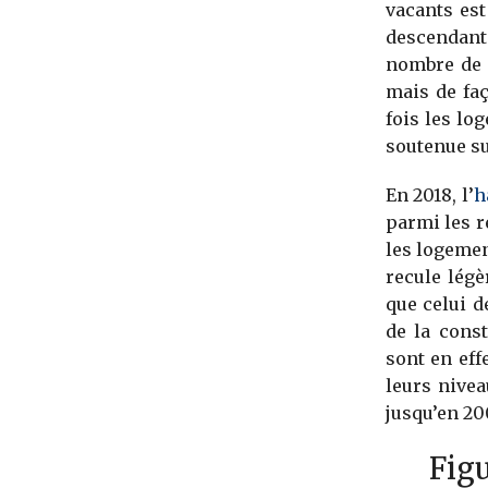
vacants est
descendant
nombre de 
mais de faç
fois les lo
soutenue su
En 2018, l’
h
parmi les 
les logemen
recule lég
que celui d
de la cons
sont en eff
leurs nivea
jusqu’en 20
Figu