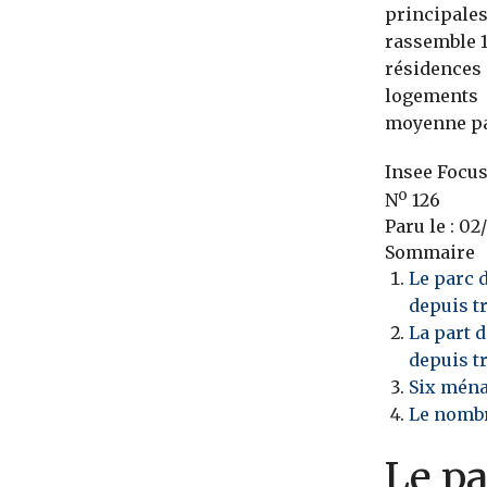
principale
rassemble 1
résidences
logements 
moyenne par
Insee Focu
o
N
126
Paru le
:
02/
Sommaire
Le parc 
depuis t
La part 
depuis t
Six ména
Le nombr
Le p