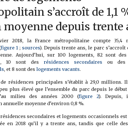
politain s’accroît de 1,1 
n moyenne depuis trente 
ier 2018, la France métropolitaine compte 35,4 
(
figure 1
;
sources
). Depuis trente ans, le parc s’accroît
enne. Aujourd’hui, sur 100 logements, 82 sont de
s
, 10 sont des
résidences secondaires
ou de
ls
, et 8 sont des
logements vacants
.
e résidences principales s’établit à 29,0 millions. I
peu plus élevé que l’ensemble du parc depuis le début
u’au milieu des années 2000 (
figure 2
). Depuis, 
n annuelle moyenne d’environ 0,8 %.
 résidences secondaires et logements occasionnels es
ée en 2018 qu’il y a trente ans, tandis que celle de