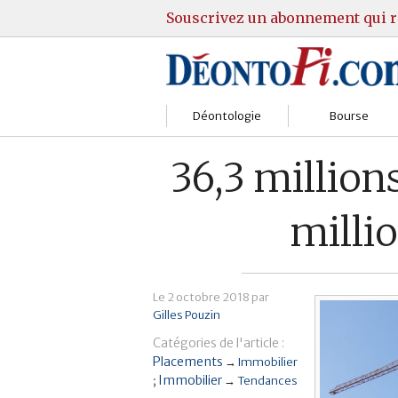
Souscrivez un abonnement qui r
Déontologie
Bourse
Sociétés
Courtiers
36,3 million
Gestion
Guide Actions
milli
Institutions
Guide Sicav
Marchés
Stratégie
Le
2 octobre 2018
par
Gilles Pouzin
Relations clients
Marchés
Catégories de l'article :
Réglementation
Pratique et OST
Placements
→
Immobilier
Immobilier
→
Tendances
Justice