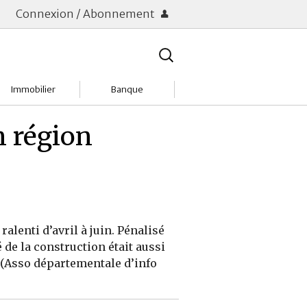
Connexion / Abonnement
Rechercher
:
Immobilier
Banque
Charges
Changer de banque
n région
Acheter
Comptes & Livrets
Investir
Emprunter
Location
Frais bancaires
lenti d’avril à juin. Pénalisé
Tendances
Placements & banques
de la construction était aussi
 (Asso départementale d’info
Réclamations