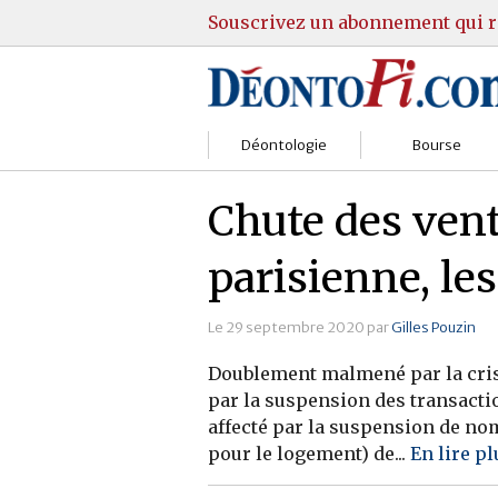
Souscrivez un abonnement qui r
Déontologie
Bourse
Sociétés
Courtiers
Chute des ven
Gestion
Guide Actions
parisienne, les
Institutions
Guide Sicav
Le 29 septembre 2020 par
Gilles Pouzin
Marchés
Stratégie
Doublement malmené par la crise 
Relations clients
Marchés
par la suspension des transacti
affecté par la suspension de no
Réglementation
Pratique et OST
pour le logement) de...
En lire pl
Justice