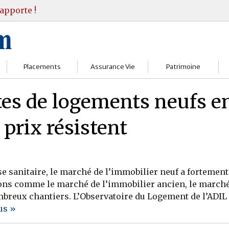
apporte !
Placements
Assurance Vie
Patrimoine
Bourses
Assureurs
Bilan Patrimoine
tes de logements neufs e
Fonds d’investissments
Choisir
Conseil Gestion
 prix résistent
Assurance vie
Comprendre
Objectifs & stratégie
Livrets
Contrats
Retraite
sanitaire, le marché de l’immobilier neuf a fortement ra
Immobilier
Gérer
Transmission
ons comme le marché de l’immobilier ancien, le marché 
mbreux chantiers. L’Observatoire du Logement de l’ADIL
Divers
us »