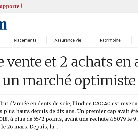
apporte !
Placements
Assurance Vie
Patrimoine
Bourses
Assureurs
Bilan Patrimoine
e vente et 2 achats en 
Fonds d’investissments
Choisir
Conseil Gestion
un marché optimiste
Assurance vie
Comprendre
Objectifs & stratégie
Livrets
Contrats
Retraite
but d’année en dents de scie, l’indice CAC 40 est revenu 
Immobilier
Gérer
Transmission
s plus hauts depuis de dix ans. Un premier cap avait été 
018, à plus de 5542 points, avant une rechute à 5079 le 9 f
Divers
e 26 mars. Depuis, la…