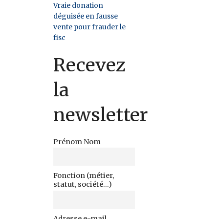
Vraie donation
déguisée en fausse
vente pour frauder le
fisc
Recevez
la
newsletter
Prénom Nom
Fonction (métier,
statut, société...)
Adresse e-mail