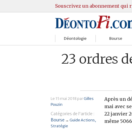
Souscrivez un abonnement qui r
Déontologie
Bourse
Sociétés
Courtiers
23 ordres d
Gestion
Guide Actions
Institutions
Guide Sicav
Marchés
Stratégie
Le
15 mai 2018
par
Gilles
Après un dé
Pouzin
Relations clients
Marchés
mai avec se
22 janvier 2
Catégories de l'article :
Réglementation
Pratique et OST
Bourse
→
Guide Actions
même 5066 l
Stratégie
Justice