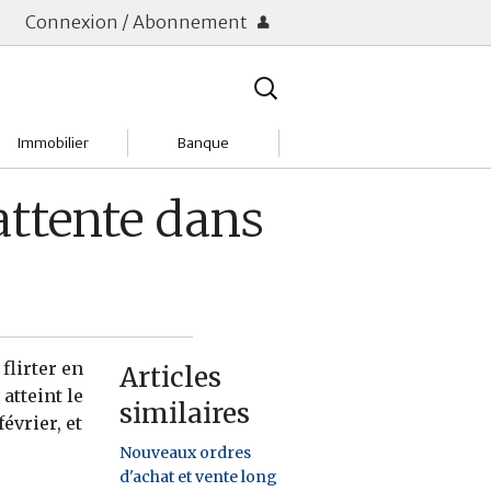
Connexion / Abonnement
Rechercher
:
Immobilier
Banque
Charges
Changer de banque
attente dans
Acheter
Comptes & Livrets
Investir
Emprunter
Location
Frais bancaires
flirter en
Articles
Tendances
Placements & banques
atteint le
similaires
évrier, et
Réclamations
Nouveaux ordres
d'achat et vente long