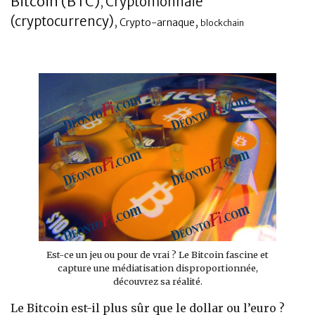
Bitcoin (BTC)
Cryptomonnaie
,
(cryptocurrency)
Banque
,
,
Crypto-arnaque
blockchain
Est-ce un jeu ou pour de vrai ? Le Bitcoin fascine et
capture une médiatisation disproportionnée,
découvrez sa réalité.
Le Bitcoin est-il plus sûr que le dollar ou l’euro ?