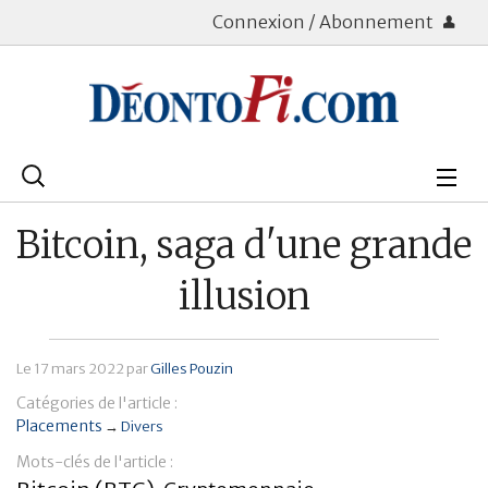
Connexion / Abonnement
Rechercher
:
Déontologie
Bitcoin, saga d'une grande
Bourse
illusion
Placements
Le
17 mars 2022
par
Gilles Pouzin
Assurance Vie
Catégories de l'article :
Patrimoine
Placements
→
Divers
Mots-clés de l'article :
Immobilier