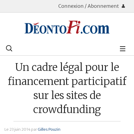
Connexion / Abonnement
Rechercher
:
Déontologie
Un cadre légal pour le
Bourse
financement participatif
Placements
sur les sites de
Assurance Vie
crowdfunding
Patrimoine
Immobilier
Le
23 juin 2014
par
Gilles Pouzin