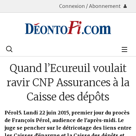
Connexion / Abonnement
Rechercher
:
Déontologie
Quand l’Ecureuil voulait
Bourse
ravir CNP Assurances à la
Placements
Caisse des dépôts
Assurance Vie
Pérol5. Lundi 22 juin 2015, premier jour du procès
Patrimoine
de François Pérol, audience de l'après-midi. Le
juge se pencher sur le détricotage des liens entre
Immobilier
les Caisses d'épargne et la Caisse des dépôts et