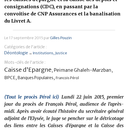
consignations (CDC), en passant par la
Banque
convoitise de CNP Assurances et la banalisation
du Livret A.
Le
17 septembre 2015
par
Gilles Pouzin
Catégories de l'article :
Déontologie
→
Institutions
Justice
Mots-clés de l'article :
Caisse d'Epargne
,
Peimane Ghaleh-Marzban
,
,
,
BPCE
Banques Populaires
Francois Pérol
(Tout le procès Pérol ici)
Lundi 22 juin 2015, premier
jour du procès de François Pérol, audience de l’après-
midi. Après avoir écouté l’histoire du secrétaire général
adjoint de l’Elysée, le juge se pencher sur le détricotage
des liens entre les Caisses d’épargne et la Caisse des