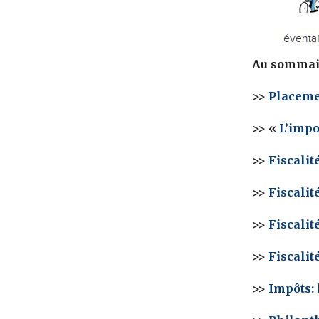
Au sommaire
>>
Placemen
>> «
L’impo
>>
Fiscalit
>>
Fiscalit
>>
Fiscalit
>>
Fiscalité
>>
Impôts: 