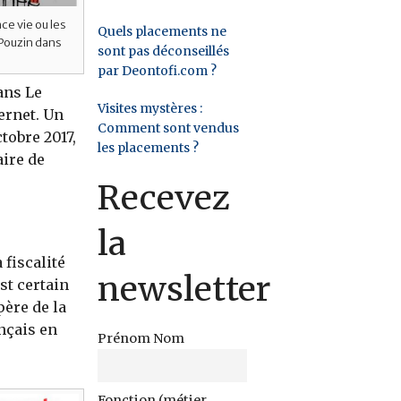
ce vie ou les
Quels placements ne
 Pouzin dans
sont pas déconseillés
par Deontofi.com ?
ans Le
Visites mystères :
ernet. Un
Comment sont vendus
tobre 2017,
les placements ?
ire de
Recevez
la
 fiscalité
newsletter
st certain
père de la
nçais en
Prénom Nom
Fonction (métier,