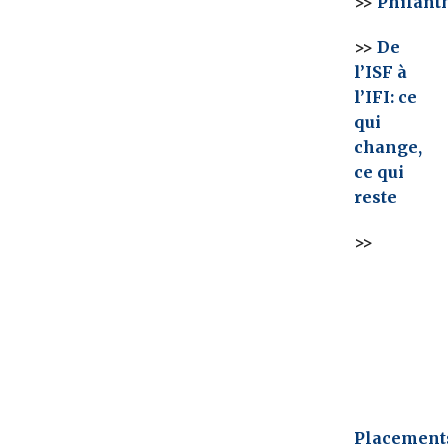
>>
Philanth
>>
De
l’ISF à
l’IFI: ce
qui
change,
ce qui
reste
>>
Placements