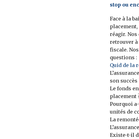
stop ou enc
Face à la b
placement, 
réagir. Nos
retrouver à 
fiscale. No
questions :
Quid de la r
L’assurance
son succès 
Le fonds en
placement 
Pourquoi a-
unités de c
La remontée
L’assurance
Existe-t-il 