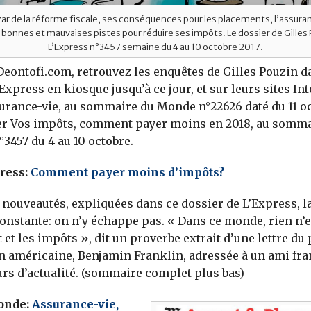
ar de la réforme fiscale, ses conséquences pour les placements, l’assuran
s bonnes et mauvaises pistes pour réduire ses impôts. Le dossier de Gilles
L’Express n°3457 semaine du 4 au 10 octobre 2017.
Deontofi.com, retrouvez les enquêtes de Gilles Pouzin d
xpress en kiosque jusqu’à ce jour, et sur leurs sites Int
urance-vie, au sommaire du Monde n°22626 daté du 11 oc
ier Vos impôts, comment payer moins en 2018, au somma
°3457 du 4 au 10 octobre.
ress:
Comment payer moins d’impôts?
 nouveautés, expliquées dans ce dossier de L’Express, la
onstante: on n’y échappe pas. « Dans ce monde, rien n’e
 et les impôts », dit un proverbe extrait d’une lettre du 
n américaine, Benjamin Franklin, adressée à un ami fra
urs d’actualité. (sommaire complet plus bas)
onde:
Assurance-vie,