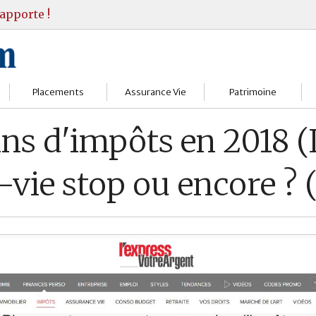
apporte !
Placements
Assurance Vie
Patrimoine
Bourses
Assureurs
Bilan Patrimoine
ns d'impôts en 2018 (L
Fonds d’investissments
Choisir
Conseil Gestion
vie stop ou encore ?
Assurance vie
Comprendre
Objectifs & stratégie
Livrets
Contrats
Retraite
Immobilier
Gérer
Transmission
Divers