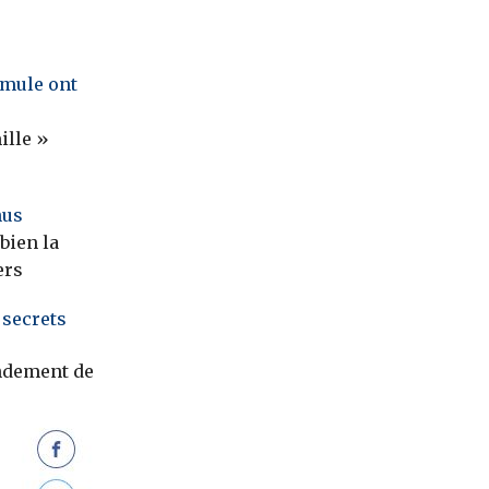
rmule ont
ille »
nus
bien la
ers
 secrets
endement de