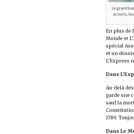
Le grand baz
actions, le
En plus de 
Monde et L’E
spécial Ass
et un doss
L’Express n
Dans L’Exp
Au-delà des
garde une c
sauf la mort
Constitutio
1789. Toujo
Dans Le M