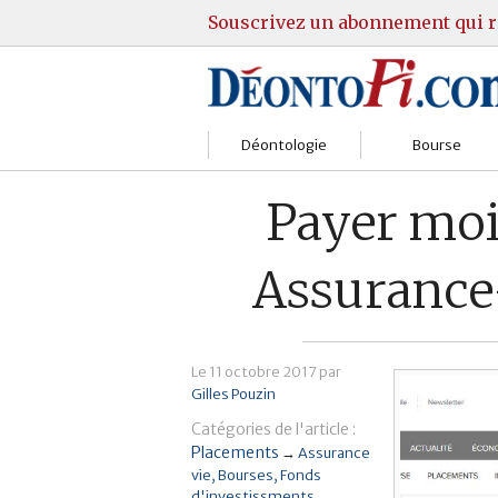
Souscrivez un abonnement qui r
Déontologie
Bourse
Sociétés
Courtiers
Payer moi
Gestion
Guide Actions
Assurance-
Institutions
Guide Sicav
Marchés
Stratégie
Le
11 octobre 2017
par
Gilles Pouzin
Relations clients
Marchés
Catégories de l'article :
Réglementation
Pratique et OST
Placements
→
Assurance
vie
Bourses
Fonds
d'investissments
Justice