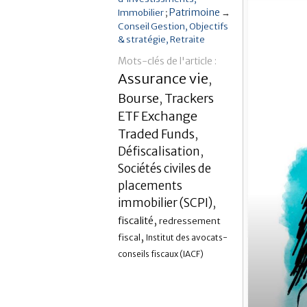
Patrimoine
Immobilier
→
Conseil Gestion
Objectifs
& stratégie
Retraite
Mots-clés de l'article :
Assurance vie
,
Bourse
Trackers
,
ETF Exchange
Traded Funds
,
Défiscalisation
,
Sociétés civiles de
placements
immobilier (SCPI)
,
,
fiscalité
redressement
,
fiscal
Institut des avocats-
conseils fiscaux (IACF)