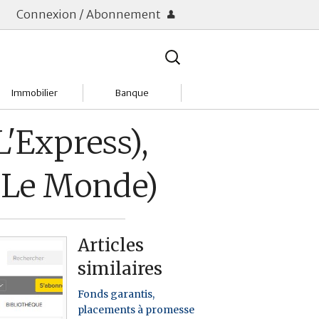
Connexion / Abonnement
Rechercher
:
Immobilier
Banque
Charges
Changer de banque
'Express),
Acheter
Comptes & Livrets
 (Le Monde)
Investir
Emprunter
Location
Frais bancaires
Articles
Tendances
Placements & banques
similaires
Réclamations
Fonds garantis,
placements à promesse