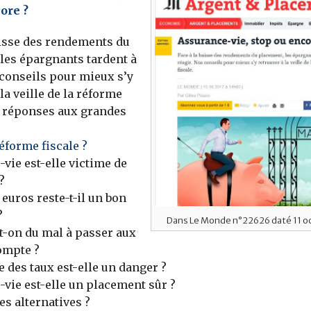
ore ?
aisse des rendements du
les épargnants tardent à
 conseils pour mieux s’y
la veille de la réforme
s réponses aux grandes
éforme fiscale ?
-vie est-elle victime de
?
 euros reste-t-il un bon
?
Dans Le Monde n°22626 daté 11 o
t-on du mal à passer aux
ompte ?
 des taux est-elle un danger ?
-vie est-elle un placement sûr ?
des alternatives ?