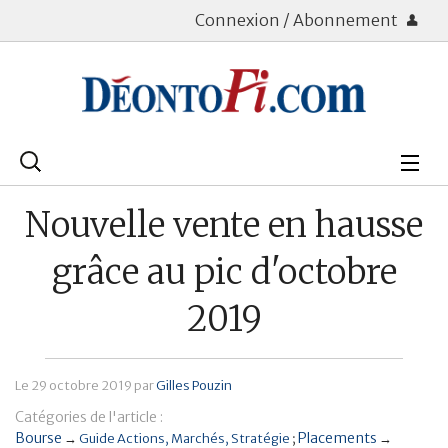
Connexion / Abonnement
Rechercher
:
Déontologie
Nouvelle vente en hausse
Bourse
grâce au pic d'octobre
Placements
2019
Assurance Vie
Le
29 octobre 2019
par
Gilles Pouzin
Patrimoine
Catégories de l'article :
Immobilier
Bourse
Placements
→
Guide Actions
Marchés
Stratégie
→