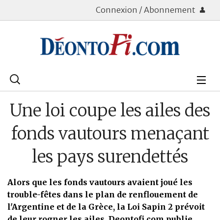
Connexion / Abonnement
Rechercher
:
Déontologie
Une loi coupe les ailes des
Bourse
fonds vautours menaçant
Placements
les pays surendettés
Assurance Vie
Alors que les fonds vautours avaient joué les
Patrimoine
trouble-fêtes dans le plan de renflouement de
l'Argentine et de la Grèce, la Loi Sapin 2 prévoit
Immobilier
de leur rogner les ailes. Deontofi.com publie