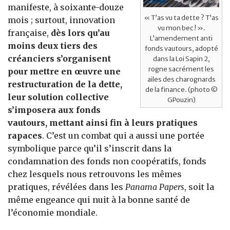
manifeste, à soixante-douze
« T’as vu ta dette ? T’as
mois ; surtout, innovation
vu mon bec ! ».
française,
dès lors qu’au
L’amendement anti
moins deux tiers des
fonds vautours, adopté
créanciers s’organisent
dans la Loi Sapin 2,
rogne sacrément les
pour mettre en œuvre une
ailes des charognards
restructuration de la dette,
de la finance. (photo ©
leur solution collective
GPouzin)
s’imposera aux fonds
vautours, mettant ainsi fin à leurs pratiques
rapaces
. C’est un combat qui a aussi une portée
symbolique parce qu’il s’inscrit dans la
condamnation des fonds non coopératifs, fonds
chez lesquels nous retrouvons les mêmes
pratiques, révélées dans les
Panama Papers
, soit la
même engeance qui nuit à la bonne santé de
l’économie mondiale.