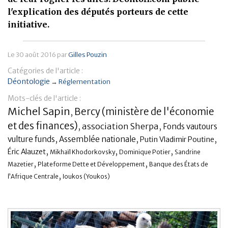
l'explication des députés porteurs de cette
Banque
initiative.
Le
30 août 2016
par
Gilles Pouzin
Catégories de l'article :
Déontologie
→
Réglementation
Mots-clés de l'article :
Michel Sapin
Bercy (ministère de l'économie
,
et des finances)
,
association Sherpa
,
Fonds vautours
,
,
,
vulture funds
Assemblée nationale
Putin Vladimir Poutine
,
,
,
Éric Alauzet
Mikhaïl Khodorkovsky
Dominique Potier
Sandrine
,
,
Mazetier
Plateforme Dette et Développement
Banque des États de
,
l’Afrique Centrale
Ioukos (Youkos)