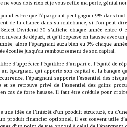
je ne vous dois rien et je vous refile ma perte, génial non
quand est-ce que l’épargnant peut gagner 9% dans tout 
ment de la chance dans sa malchance, si l’on peut dire.
 Select Dividend 30 s’affiche chaque année entre 0 e
on niveau de départ, et qu’il repasse en hausse avec un 
nnée, alors l’épargnant aura bien eu 3% chaque année
e écoulée jusqu’au remboursement de son capital.
ibre d’apprécier l’équilibre d’un pari et l’équité de rép
 un épargnant qui apporte son capital et la banque qu
ccurrence, l’épargnant supporte l’essentiel des risqu
e et se retrouve privé de l’essentiel des gains proc
en cas de forte hausse. Il faut être crédule pour croir
re une idée de l’intérêt d’un produit structuré, ou d’un
un produit financier optionnel, il est souvent utile d’
iques d’un point de vue opposé à celui de l’épargnant c