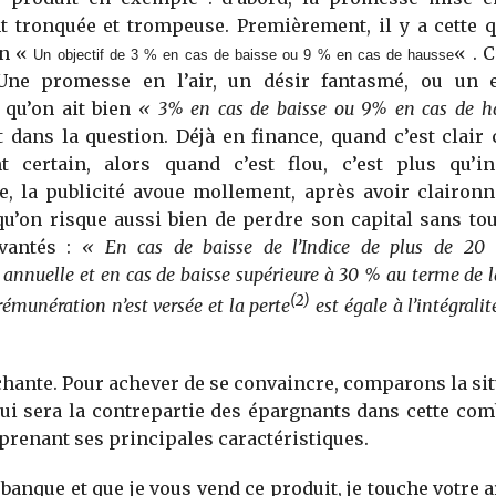
 tronquée et trompeuse. Premièrement, il y a cette qu
un «
« . 
Un objectif de 3 % en cas de baisse ou 9 % en cas de hausse
 Une promesse en l’air, un désir fantasmé, ou un
 qu’on ait bien
« 3% en cas de baisse ou 9% en cas de h
 dans la question. Déjà en finance, quand c’est clair 
t certain, alors quand c’est flou, c’est plus qu’in
e, la publicité avoue mollement, après avoir clairon
qu’on risque aussi bien de perdre son capital sans t
vantés :
«
En cas de baisse de l’Indice de plus de 2
 annuelle et en cas de baisse supérieure à 30 % au terme de l
(2)
rémunération n’est versée et la perte
est égale à l’intégralit
chante. Pour achever de se convaincre, comparons la si
ui sera la contrepartie des épargnants dans cette co
eprenant ses principales caractéristiques.
a banque et que je vous vend ce produit, je touche votre 