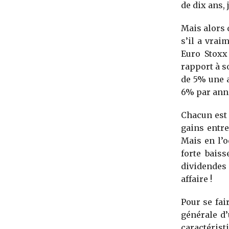
de dix ans, 
Mais alors 
s’il a vrai
Euro Stoxx
rapport à s
de 5% une a
6% par anné
Chacun est l
gains entre
Mais en l’o
forte baiss
dividendes 
affaire !
Pour se fai
générale d’
caractérist