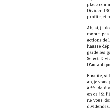
place comme
Dividend 30,
profite, et
Ah, si, je d
monte pas 
actions de l
hausse dépa
garde les g
Select Div
D’autant que
Ensuite, si 
an, je vous
à 5% de div
en or ! Si 
ne vous doi
dividendes.