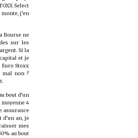
STOXX Select
 monte, j’en
la Bourse ne
des sur les
rgent. Si la
apital et je
e Euro Stoxx
s mal non ?
t.
 au bout d’un
en moyenne 4
ne assurance
 d’un an, je
ncaisser mes
 30% au bout