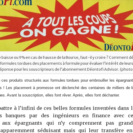
 baisse ou 9% en cas de hausse de la Bourse, faut-il y croire ? Comment d
s formules tordues des placements à formule pour évaluer l’intérêt de leu
 réponse pour les souscripteurs de l’abonnement Déontofi Advisor. (phot
 ces produits structurés aux formules tordues pour embrouiller les épargnant
s ! Les placement à promesse ont déclenché des centaines de milliers de li
s. Avant la souscription, elles font rêver. Après, elles font déchanter.
attre à l’infini de ces belles formules inventées dans l
 banques par des ingénieurs en finance avec cet
r aux épargnants qui n’y comprennent pas gran
apparemment séduisant mais qui leur transfère en 