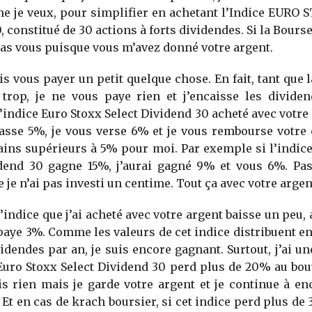
 je veux, pour simplifier en achetant l’Indice EURO 
 constitué de 30 actions à forts dividendes. Si la Bourse
 pas vous puisque vous m’avez donné votre argent.
ois vous payer un petit quelque chose. En fait, tant que 
trop, je ne vous paye rien et j’encaisse les dividen
’indice Euro Stoxx Select Dividend 30 acheté avec votre a
sse 5%, je vous verse 6% et je vous rembourse votre c
ains supérieurs à 5% pour moi. Par exemple si l’indic
idend 30 gagne 15%, j’aurai gagné 9% et vous 6%. Pa
 je n’ai pas investi un centime. Tout ça avec votre argen
l’indice que j’ai acheté avec votre argent baisse un peu,
 paye 3%. Comme les valeurs de cet indice distribuent 
idendes par an, je suis encore gagnant. Surtout, j’ai u
l’Euro Stoxx Select Dividend 30 perd plus de 20% au bout
s rien mais je garde votre argent et je continue à e
 Et en cas de krach boursier, si cet indice perd plus de