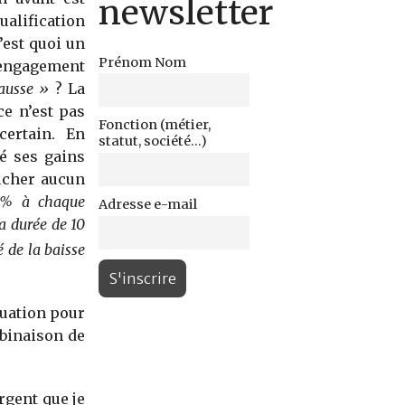
newsletter
alification
C’est quoi un
Prénom Nom
 engagement
ausse »
? La
ce n’est pas
Fonction (métier,
certain. En
statut, société...)
né ses gains
oucher aucun
0 % à chaque
Adresse e-mail
a durée de 10
é de la baisse
tuation pour
mbinaison de
argent que je