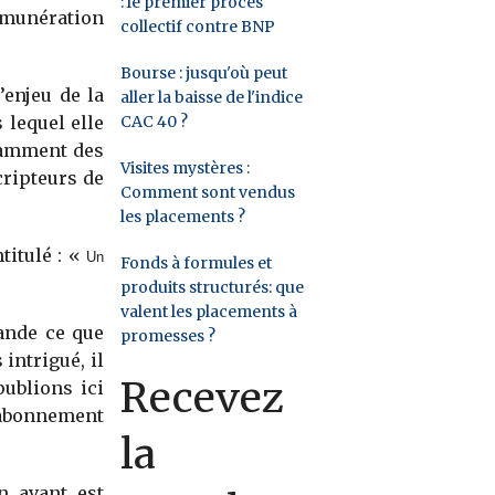
: le premier procès
émunération
collectif contre BNP
Bourse : jusqu'où peut
’enjeu de la
aller la baisse de l'indice
CAC 40 ?
 lequel elle
ndamment des
Visites mystères :
ripteurs de
Comment sont vendus
les placements ?
titulé : «
Un
Fonds à formules et
produits structurés: que
valent les placements à
ande ce que
promesses ?
intrigué, il
Recevez
publions ici
’abonnement
la
n avant est