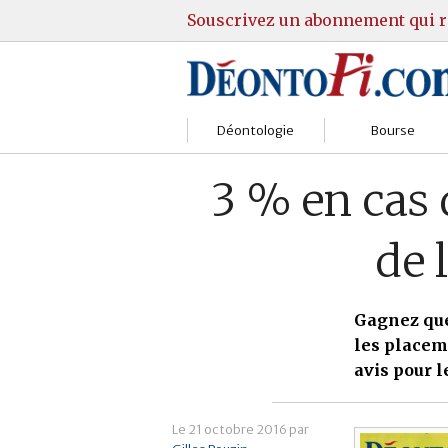
Souscrivez un abonnement qui r
Déontologie
Bourse
Sociétés
Courtiers
3 % en cas 
Gestion
Guide Actions
de 
Institutions
Guide Sicav
Marchés
Stratégie
Gagnez que
les placem
Relations clients
Marchés
avis pour l
Réglementation
Pratique et OST
Le
21 octobre 2016
par
Justice