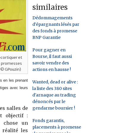
similaires
Dédommagements
d’épargnants lésés par
des fonds à promesse
BNP Garantie
Pour gagner en
Bourse, il faut aussi
écortiquer et
savoir vendre des
rs promesses
actions en hausse !
o © GPouzin)
s en les prenant
Wanted, dead or alive :
tiges avec leurs
la liste des 380 sites
d'arnaque au trading
dénoncés par le
es salles de
gendarme boursier !
 objectif :
Fonds garantis,
d chose un
placements à promesse
réalité les