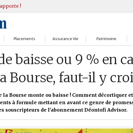
apporte !
Placements
Assurance Vie
Patrimoine
Bourses
Assureurs
Bilan Patrimoine
de baisse ou 9 % en c
Fonds d’investissments
Choisir
Conseil Gestion
la Bourse, faut-il y croi
Assurance vie
Comprendre
Objectifs & stratégie
Livrets
Contrats
Retraite
 la Bourse monte ou baisse ! Comment décortiquer et
ents à formule mettant en avant ce genre de promess
Immobilier
Gérer
Transmission
es souscripteurs de l'abonnement Déontofi Advisor.
Divers