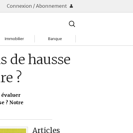
Connexion / Abonnement
Rechercher
:
Immobilier
Banque
Charges
Changer de banque
as de hausse
Acheter
Comptes & Livrets
re ?
Investir
Emprunter
Location
Frais bancaires
 évaluer
e ? Notre
Tendances
Placements & banques
Réclamations
Articles