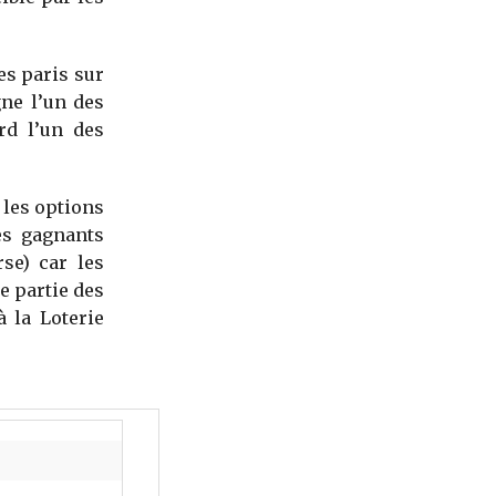
es paris sur
gne l’un des
rd l’un des
, les options
es gagnants
se) car les
e partie des
 la Loterie