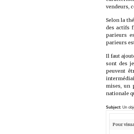
vendeurs, c
Selon la th
des actifs 
parieurs e
parieurs es
Il faut ajou
sont des j
peuvent êt
intermédiai
mises, un 
nationale q
Subject:
Un obj
Pour visua