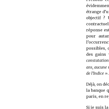
évidemment
étrange d’
objectif ?
contractuel
réponse est
pour autan
l’occurrenc
possibles, 
des gains 
constatation
ans, aucune 
de l’Indice ».
Déjà, on dé
la banque q
paris, en r
Si je suis l