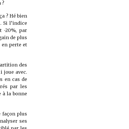
 ?
ça ? Hé bien
 Si l’indice
t -20%, par
gain de plus
 en perte et
artition des
i joue avec.
es en cas de
urés par les
e à la bonne
e façon plus
analyser ses
iblé par les