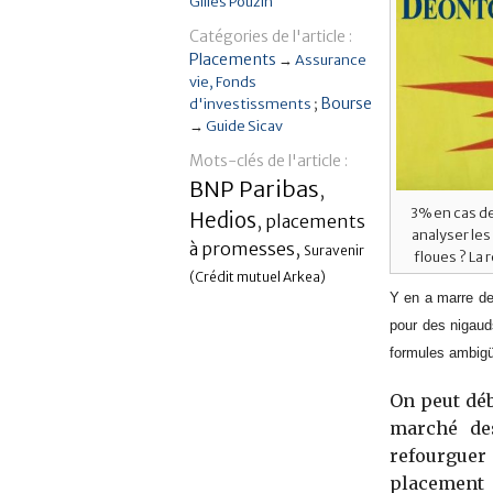
Gilles Pouzin
Catégories de l'article :
Placements
→
Assurance
vie
Fonds
Bourse
d'investissments
→
Guide Sicav
Mots-clés de l'article :
BNP Paribas
,
3% en cas de
Hedios
,
placements
analyser le
à promesses
,
Suravenir
floues ? La
(Crédit mutuel Arkea)
Y en a marre de
pour des nigaud
formules ambigüe
On peut déb
marché des
refourgue
placement 