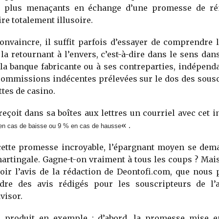
s plus menaçants en échange d’une promesse de r
ire totalement illusoire.
onvaincre, il suffit parfois d’essayer de comprendre l
la retournant à l’envers, c’est-à-dire dans le sens dans
 la banque fabricante ou à ses contreparties, indépe
commissions indécentes prélevées sur le dos des sousc
ttes de casino.
reçoit dans sa boîtes aux lettres un courriel avec cet in
« .
 en cas de baisse ou 9 % en cas de hausse
 cette promesse incroyable, l’épargnant moyen se dem
martingale. Gagne-t-on vraiment à tous les coups ? Mais 
oir l’avis de la rédaction de Deontofi.com, que nous 
dre des avis rédigés pour les souscripteurs de l
visor.
 produit en exemple : d’abord, la promesse mise e