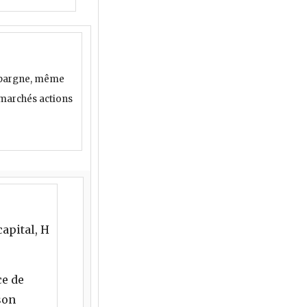
épargne, même
 marchés actions
apital, H
ce de
son