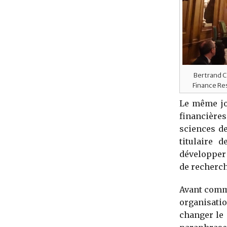
Bertrand C
Finance Res
Le même jo
financière
sciences d
titulaire 
développer 
de
recherch
Avant comme
organisati
changer le