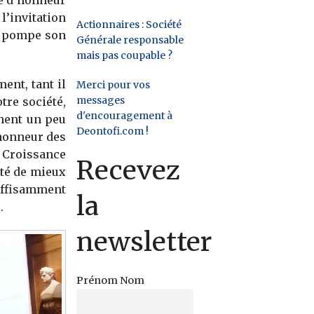
le d’honneur
l’invitation
Actionnaires : Société
e pompe son
Générale responsable
mais pas coupable ?
ent, tant il
Merci pour vos
messages
otre société,
d'encouragement à
hent un peu
Deontofi.com !
’honneur des
 Croissance
Recevez
ité de mieux
ffisamment
la
.
newsletter
Prénom Nom