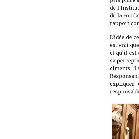
pris place 
de l’Institu
de la Fond
rapport con
L’idée de c
est vrai que
et qu’il e
sa percepti
ciments La
Responsable
expliquer
responsable