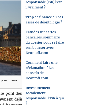
responsable (ISR) l’est-
il vraiment ?
Trop de finance ou pas
assez de déontologie ?
Fraudes sur cartes
bancaires, sommaire
du dossier pour se faire
rembourser avec
Deontofi.com
Comment faire une
réclamation ? Les
conseils de
Deontofi.com
e prestigieux
Investissement
socialement
 le pont des
responsable : l’ISR à qui
avaient déjà
?