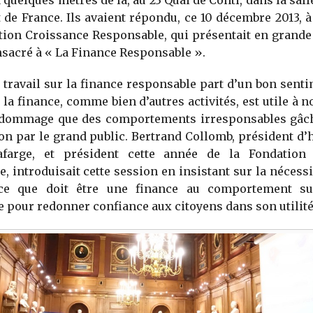
à quelques mètres de là, au 23 Quai de Conti, dans la sal
t de France. Ils avaient répondu, ce 10 décembre 2013, à 
ation Croissance Responsable, qui présentait en grand
sacré à « La Finance Responsable ».
e travail sur la finance responsable part d’un bon sentim
 la finance, comme bien d’autres activités, est utile à n
st dommage que des comportements irresponsables gâc
on par le grand public. Bertrand Collomb, président d
farge, et président cette année de la Fondation
, introduisait cette session en insistant sur la nécess
 ce que doit être une finance au comportement su
 pour redonner confiance aux citoyens dans son utilité