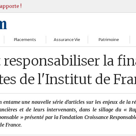
apporte !
Placements
Assurance Vie
Patrimoine
Bourses
Assureurs
Bilan Patrimoine
esponsabiliser la fin
Fonds d’investissments
Choisir
Conseil Gestion
tes de l'Institut de Fr
Assurance vie
Comprendre
Objectifs & stratégie
Livrets
Contrats
Retraite
 entame une nouvelle série d’articles sur les enjeux de la r
Immobilier
Gérer
Transmission
nancières et de leurs intervenants, dans le sillage du « R
onsable » présenté par la Fondation Croissance Responsable
Divers
 de France.