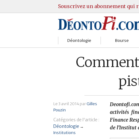
Souscrivez un abonnement qui r
Déontologie
Bourse
Sociétés
Courtiers
Comment r
Gestion
Guide Actions
pis
Institutions
Guide Sicav
Marchés
Stratégie
Le
3 avril 2014
par
Gilles
Deontofi.com
Pouzin
Relations clients
Marchés
activités fi
Finance Resp
Catégories de l'article :
Réglementation
Pratique et OST
Déontologie
→
de l’Institut
Institutions
Justice