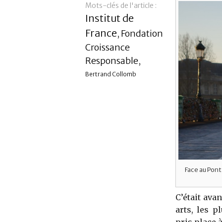
Mots-clés de l'article :
Institut de
France
Fondation
,
Croissance
Responsable
,
Bertrand Collomb
Face au Pont
C’était ava
arts, les p