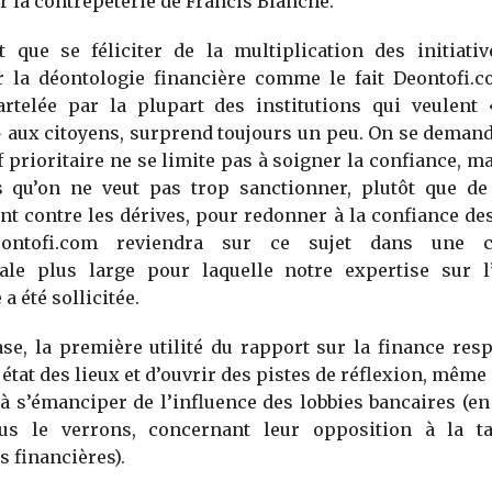
 la contrepèterie de Francis Blanche.
 que se féliciter de la multiplication des initiativ
 la déontologie financière comme le fait Deontofi.c
artelée par la plupart des institutions qui veulent
 aux citoyens, surprend toujours un peu. On se demand
if prioritaire ne se limite pas à soigner la confiance, 
s qu’on ne veut pas trop sanctionner, plutôt que de 
t contre les dérives, pour redonner à la confiance de
eontofi.com reviendra sur ce sujet dans une co
nale plus large pour laquelle notre expertise sur l
a été sollicitée.
ase, la première utilité du rapport sur la finance res
 état des lieux et d’ouvrir des pistes de réflexion, même
à s’émanciper de l’influence des lobbies bancaires (en 
s le verrons, concernant leur opposition à la ta
s financières).