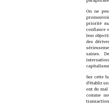
paraphraser
On ne peut
promouvoir
priorité m
confiance »
leur object
des dérive
sérieusemen
saines. D
internatio
capitalisme 
Sur cette b
d’établir un
ont du mal 
comme nou
transaction