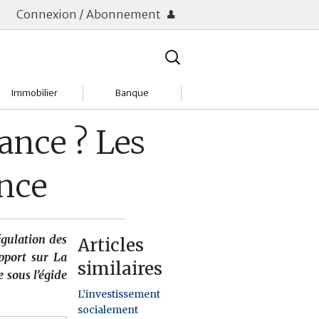
Connexion / Abonnement
Rechercher
:
Immobilier
Banque
Charges
Changer de banque
ance ? Les
Acheter
Comptes & Livrets
ance
Investir
Emprunter
Location
Frais bancaires
égulation des
Articles
Tendances
Placements & banques
apport sur La
similaires
 sous l’égide
Réclamations
L’investissement
socialement