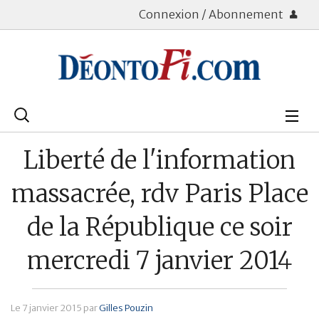
Connexion / Abonnement
Rechercher
:
Déontologie
Liberté de l'information
Bourse
massacrée, rdv Paris Place
Placements
de la République ce soir
Assurance Vie
mercredi 7 janvier 2014
Patrimoine
Immobilier
Le
7 janvier 2015
par
Gilles Pouzin