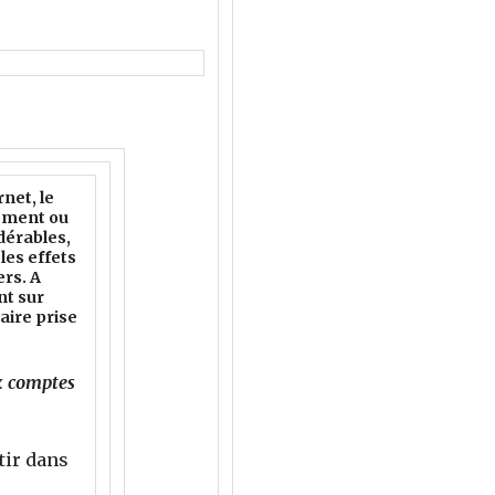
rnet, le
sement ou
dérables,
les effets
rs. A
nt sur
aire prise
ux comptes
tir dans