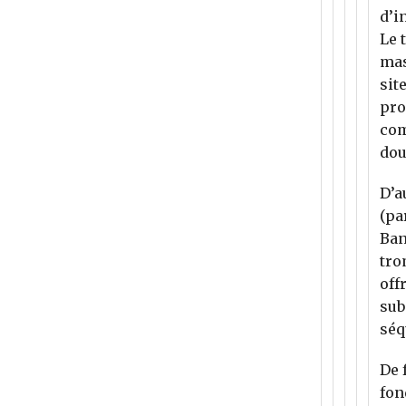
d’i
Le 
mas
sit
pro
com
dou
D’a
(pa
Ban
tro
off
sub
séq
De 
fon