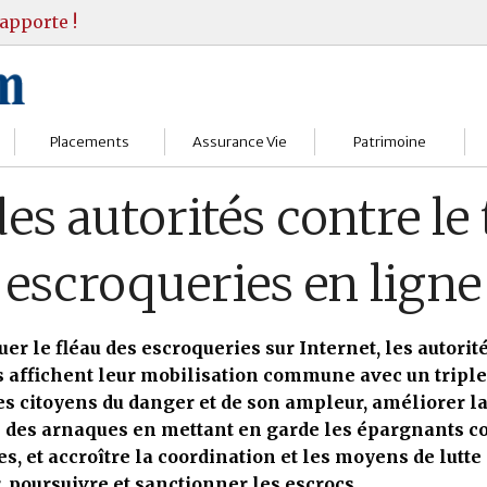
apporte !
Placements
Assurance Vie
Patrimoine
Bourses
Assureurs
Bilan Patrimoine
des autorités contre l
Fonds d’investissments
Choisir
Conseil Gestion
escroqueries en ligne
Assurance vie
Comprendre
Objectifs & stratégie
Livrets
Contrats
Retraite
er le fléau des escroqueries sur Internet, les autorit
 affichent leur mobilisation commune avec un triple o
Immobilier
Gérer
Transmission
es citoyens du danger et de son ampleur, améliorer l
 des arnaques en mettant en garde les épargnants co
Divers
s, et accroître la coordination et les moyens de lutte
 poursuivre et sanctionner les escrocs.