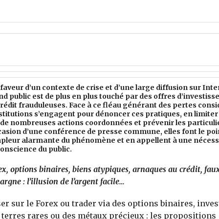
 faveur d’un contexte de crise et d’une large diffusion sur Inte
d public est de plus en plus touché par des offres d’investis
rédit frauduleuses. Face à ce fléau générant des pertes consi
stitutions s’engagent pour dénoncer ces pratiques, en limiter 
 de nombreuses actions coordonnées et prévenir les particulie
ccasion d’une conférence de presse commune, elles font le poi
mpleur alarmante du phénomène et en appellent à une nécess
onscience du public.
ex, options binaires, biens atypiques, arnaques au crédit, fa
argne : l’illusion de l’argent facile…
er sur le Forex ou trader via des options binaires, inves
 terres rares ou des métaux précieux : les propositions