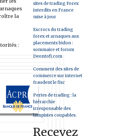
mer les
sites de trading Forex
 arnaques
interdits en France
oître la
mise à jour
Escrocs du trading
forex et arnaques aux
placements bidon :
orités :
sommaire et forum
Deontofi.com
Comment des sites de
commerce sur internet
fraudent le fisc
Pertes de trading : la
hiérarchie
irresponsable des
lampistes coupables.
Recevez