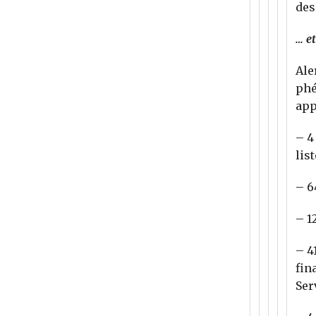
des
… e
Ale
phé
app
– 4
lis
– 6
– 1
– 4
fin
Ser