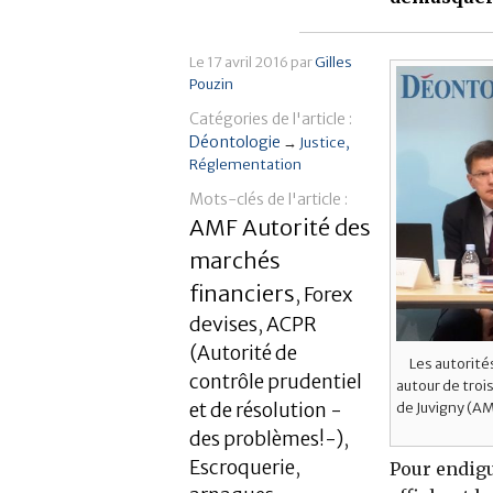
Le
17 avril 2016
par
Gilles
Pouzin
Catégories de l'article :
Déontologie
→
Justice
Réglementation
Mots-clés de l'article :
AMF Autorité des
marchés
financiers
Forex
,
devises
ACPR
,
(Autorité de
Les autorité
contrôle prudentiel
autour de troi
et de résolution -
de Juvigny (AM
des problèmes!-)
,
Escroquerie
,
Pour endigu