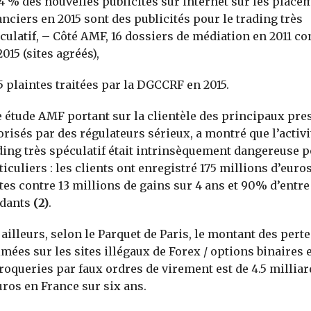
4 % des nouvelles publicités sur internet sur les place
anciers en 2015 sont des publicités pour le trading très
culatif, – Côté AMF, 16 dossiers de médiation en 2011 co
2015 (sites agréés),
5 plaintes traitées par la DGCCRF en 2015.
 étude AMF portant sur la clientèle des principaux pres
orisés par des régulateurs sérieux, a montré que l’activi
ding très spéculatif était intrinsèquement dangereuse p
ticuliers : les clients ont enregistré 175 millions d’euro
tes contre 13 millions de gains sur 4 ans et 90% d’entre
dants
(2)
.
 ailleurs, selon le Parquet de Paris, le montant des perte
imées sur les sites illégaux de Forex / options binaires e
roqueries par faux ordres de virement est de 4.5 milliar
uros en France sur six ans.