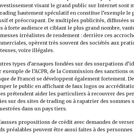
nvestissement visant le grand public sur Internet sont m
trading hautement spéculatif en constitue l’exemple le 
sif et préoccupant. De multiples publicités, diffusées s
es à forte audience et ciblant le plus grand nombre, vant
messes irréalistes de rendement : derrière ces accroch
merciales, opèrent très souvent des sociétés aux prati
teuses, voire illégales.
utres types d’arnaques fondées sur des usurpations d’id
r exemple de l’ACPR, de la Commission des sanctions ou
que de France) se développent également fortement. De
mper le public en affichant de faux logos ou accréditati
res prétendent aider les particuliers à recouvrer des pe
ies sur des sites de trading ou à rapatrier des sommes 
uestrées dans un pays tiers.
fausses propositions de crédit avec demandes de verse
ds préalables peuvent être aussi faites à des personnes