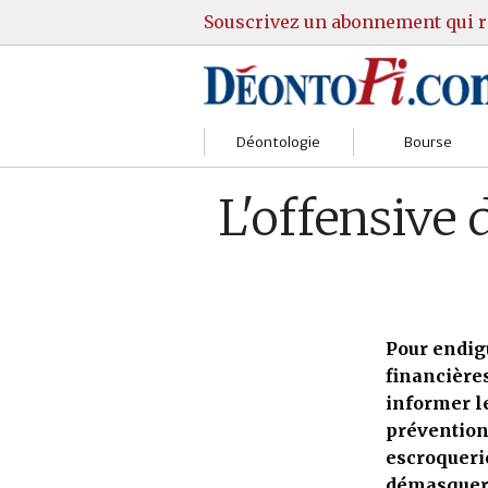
Souscrivez un abonnement qui r
Déontologie
Bourse
Sociétés
Courtiers
L'offensive 
Gestion
Guide Actions
Institutions
Guide Sicav
Marchés
Stratégie
Pour endigu
financières
Relations clients
Marchés
informer l
prévention
Réglementation
Pratique et OST
escroquerie
démasquer,
Justice