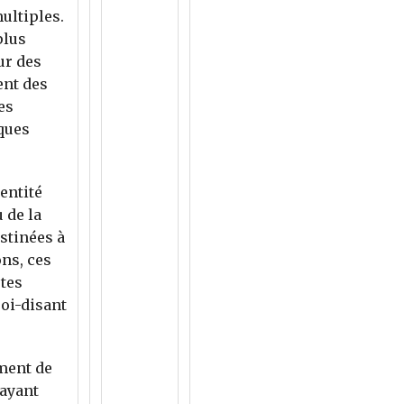
ultiples.
plus
ur des
ent des
es
ques
entité
 de la
stinées à
ons, ces
rtes
soi-disant
ment de
 ayant