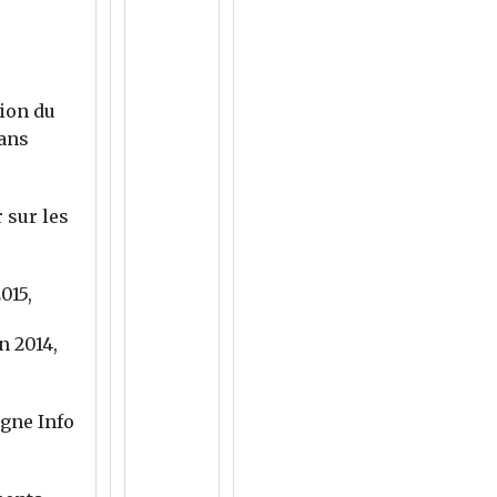
ion du
sans
r sur les
015,
n 2014,
gne Info