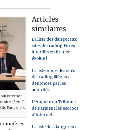
Articles
similaires
La liste des dangereux
sites de trading Forex
interdits en France
évolue !
La liste noire des sites
de trading illégaux
dénoncés par les
autorités
 sur Internet
L'enquête du Tribunal
droite : Benoît
de Paris), lors
de Paris sur les escrocs
d'Internet
financières
La liste des dangereux