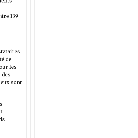
ments
ntre 139
tataires
té de
our les
s des
 eux sont
s
t
ds