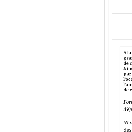
A la
gran
de c
4 in
par
l’o
l’a
de c
For
d’ép
Mis
des