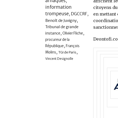
arnaques
,
affichent l
information
citoyens du
trompeuse
,
,
DGCCRF
en mettant 
,
coordinatio
Benoît de Juvigny
Tribunal de grande
sanctionner
,
,
instance
Olivier Fliche
Deontofi.c
procureur de la
,
République
François
,
,
Molins
TGI de Paris
Vincent Designolle