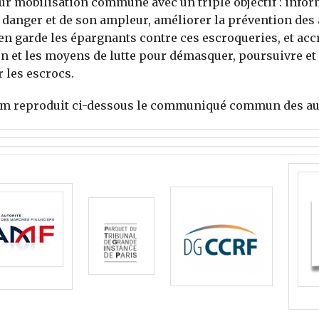
eur mobilisation commune avec un triple objectif : infor
 danger et de son ampleur, améliorer la prévention des
en garde les épargnants contre ces escroqueries, et accr
n et les moyens de lutte pour démasquer, poursuivre et
 les escrocs.
om reproduit ci-dessous le communiqué commun des aut