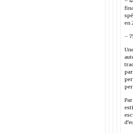
– 4
fin
spé
en 
– 7
Une
aut
tra
par
per
per
Par
est
esc
d’e