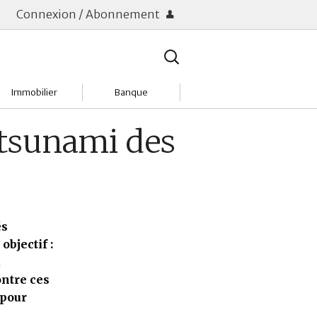
Connexion / Abonnement
Rechercher
:
Immobilier
Banque
Charges
Changer de banque
e tsunami des
Acheter
Comptes & Livrets
Investir
Emprunter
Location
Frais bancaires
és
bjectif :
Tendances
Placements & banques
a
ntre ces
Réclamations
 pour