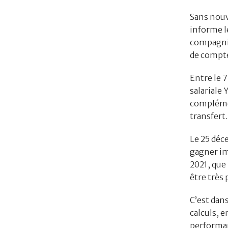
Sans nouv
informe le
compagnie
de compte
Entre le 7
salariale 
complémen
transfert.
Le 25 déc
gagner im
2021, que 
être très
C’est dans
calculs, e
performan