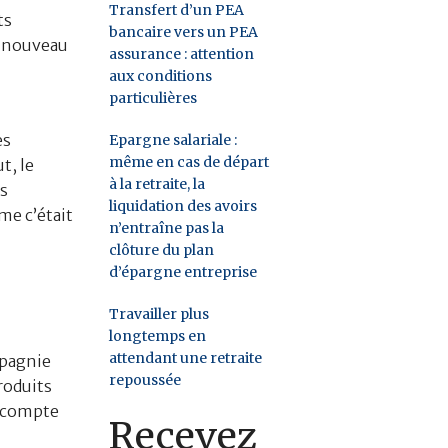
Transfert d’un PEA
ts
bancaire vers un PEA
e nouveau
assurance : attention
aux conditions
particulières
es
Epargne salariale :
même en cas de départ
t, le
à la retraite, la
is
liquidation des avoirs
me c’était
n’entraîne pas la
clôture du plan
d’épargne entreprise
Travailler plus
longtemps en
attendant une retraite
mpagnie
repoussée
roduits
e compte
Recevez