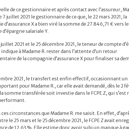
elle de ce gestionnaire et après contact avec l’assureur, M
 7 juillet 2021 le gestionnaire de ce que, le 22 mars 2021, la
 d’assurance X a bien viré la somme de 27.846,71 € vers le
 d’épargne salariale Y.
 juillet 2021 et le 25 décembre 2021, le teneur de compte d
Y indique à Madame R. rester dans l’attente d’un retour
taire de la compagnie d’assurance X pour finaliser sa de
embre 2021, le transfert est enfin effectif, occasionnant u
portant pour Madame R., car elle avait demandé, dès le 2 fé
la somme transférée soit investie dans le FCPE Z, qui s’est 
 performant.
 ces circonstances que Madame R. me saisit. En effet, d’apr
ntre le 25 mars et le 25 décembre 2021, le FCPE Z avait enre
ce de 12,63 %. Elle estime donc avoir subi un manque à g