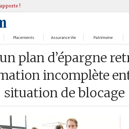
apporte !
Placements
Assurance Vie
Patrimoine
Bourses
Assureurs
Bilan Patrimoine
un plan d’épargne ret
Fonds d’investissments
Choisir
Conseil Gestion
mation incomplète en
Assurance vie
Comprendre
Objectifs & stratégie
situation de blocage
Livrets
Contrats
Retraite
Immobilier
Gérer
Transmission
Divers