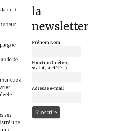
la
adame R.
newsletter
 teneur
Prénom Nom
’épargne
mande de
Fonction (métier,
statut, société...)
n manque à
vrier
Adresse e-mail
révélé
ès ses
gistré une
agner