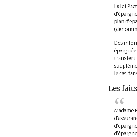
La loi Pac
d’épargne
plan d’épa
(dénommé 
Des infor
épargnées,
transfert 
supplémen
le cas dan
Les fait
Madame R.
d’assuranc
d’épargne
d’épargne 