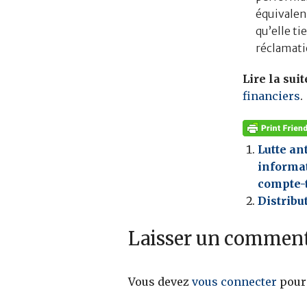
équivalen
qu’elle ti
réclamati
Lire la suit
financiers
.
Lutte an
informat
compte-t
Distribu
Laisser un comment
Vous devez
vous connecter
pour