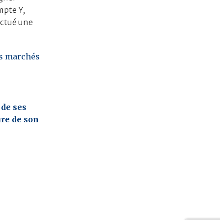
mpte Y,
fectué une
es marchés
 de ses
ure de son