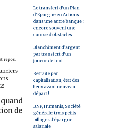
Le transfert d’un Plan
d’Epargne en Actions
dans une autre banque :
encore souvent une
course d’obstacles
Blanchiment d’argent
par transfert d’un
ut repos.
joueur de foot
nanciers
Retraite par
çons
capitalisation, état des
2)
lieux avant nouveau
départ !
: quand
BNP, Humanis, Société
tion de
générale: trois petits
pillages d’épargne
salariale