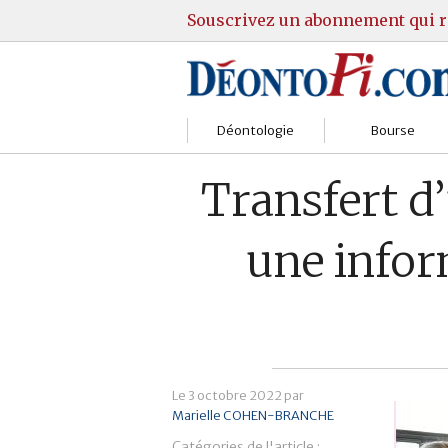
Souscrivez un abonnement qui r
Déontologie
Bourse
Sociétés
Courtiers
Transfert d’
Gestion
Guide Actions
une infor
Institutions
Guide Sicav
Marchés
Stratégie
Relations clients
Marchés
Le
3 octobre 2022
par
Réglementation
Pratique et OST
Marielle COHEN-BRANCHE
Catégories de l'article :
Justice