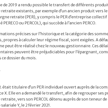
te de 2019 a rendu possible le transfert de différents produi
 retraite existants, par exemple d’un ancien produit vers l
rgne retraite (PER), y compris le PER d’entreprise collectif
PERECO ou PERCOL), qui succède à l’ancien PERCO.
mations précises sur l’historique et la catégorie des somm
 propres à calculer leur régime fiscal, sont exigées. A défau
ne peut être réalisé chez le nouveau gestionnaire. Ces déla
taires peuvent être préjudiciables pour l’épargnant, com
s ce dossier du mois.
s
 était titulaire d’un PER individuel ouvert auprès de la co
e X. Elle en a demandé le transfert, afin de regrouper ses p
 retraite, vers son PERCOL détenu auprès de son teneur d
salariale Y, le 2 février 2021.