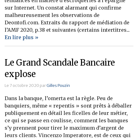
tendances en matière d’escroqueries à l’épargne
sur Internet. Un constat alarmant qui confirme
Banque
malheureusement les observations de
Deontofi.com. Extraits du rapport de médiation de
l’AMF 2020, p.38 et suivantes (certains intertitres...
En lire plus »
Le Grand Scandale Bancaire
explose
Le 7 octobre 2020 par
Gilles Pouzin
Dans la banque, l’omerta est la règle. Peu de
banquiers, même « repentis » sont prêts à déballer
publiquement en détail les ficelles de leur métier,
ce qui se passe en coulisse, comment les banques
s’y prennent pour tirer le maximum d’argent de
leurs clients. Vincenzo Imperatore, est de ceux qui