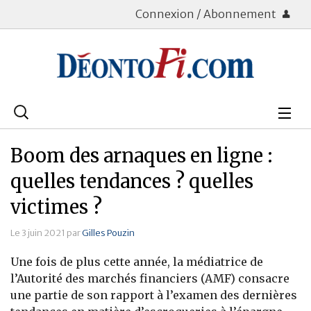
Connexion / Abonnement
Rechercher
:
Déontologie
Boom des arnaques en ligne :
Bourse
quelles tendances ? quelles
victimes ?
Placements
Le 3 juin 2021 par
Gilles Pouzin
Assurance Vie
Une fois de plus cette année, la médiatrice de
Patrimoine
l’Autorité des marchés financiers (AMF) consacre
une partie de son rapport à l’examen des dernières
Immobilier