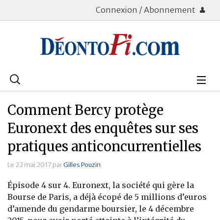
Connexion / Abonnement
Rechercher
:
Déontologie
Comment Bercy protège
Bourse
Euronext des enquêtes sur ses
pratiques anticoncurrentielles
Placements
Le 22 mai 2017 par
Gilles Pouzin
Assurance Vie
Épisode 4 sur 4. Euronext, la société qui gère la
Patrimoine
Bourse de Paris, a déjà écopé de 5 millions d’euros
d’amende du gendarme boursier, le 4 décembre
Immobilier