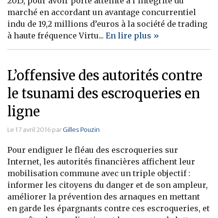
2015, pour avoir porté atteinte à l’intégrité du
marché en accordant un avantage concurrentiel
Banque
indu de 19,2 millions d’euros à la société de trading
à haute fréquence Virtu...
En lire plus »
L’offensive des autorités contre
le tsunami des escroqueries en
ligne
Le 17 avril 2016 par
Gilles Pouzin
Pour endiguer le fléau des escroqueries sur
Internet, les autorités financières affichent leur
mobilisation commune avec un triple objectif :
informer les citoyens du danger et de son ampleur,
améliorer la prévention des arnaques en mettant
en garde les épargnants contre ces escroqueries, et