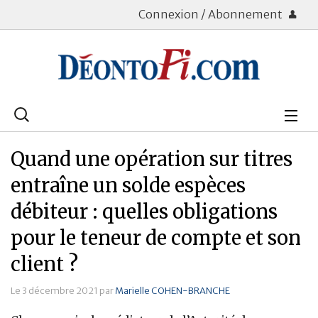
Connexion / Abonnement
Rechercher
:
Déontologie
Quand une opération sur titres
Bourse
entraîne un solde espèces
débiteur : quelles obligations
Placements
pour le teneur de compte et son
Assurance Vie
client ?
Patrimoine
Le 3 décembre 2021 par
Marielle COHEN-BRANCHE
Immobilier