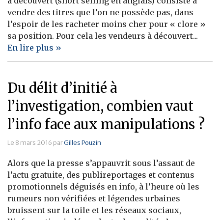
à découvert (short selling en anglais) consiste à
vendre des titres que l’on ne possède pas, dans
Banque
l’espoir de les racheter moins cher pour « clore »
sa position. Pour cela les vendeurs à découvert...
En lire plus »
Du délit d’initié à
l’investigation, combien vaut
l’info face aux manipulations ?
Le 8 mars 2016 par
Gilles Pouzin
Alors que la presse s’appauvrit sous l’assaut de
l’actu gratuite, des publireportages et contenus
promotionnels déguisés en info, à l’heure où les
rumeurs non vérifiées et légendes urbaines
bruissent sur la toile et les réseaux sociaux,