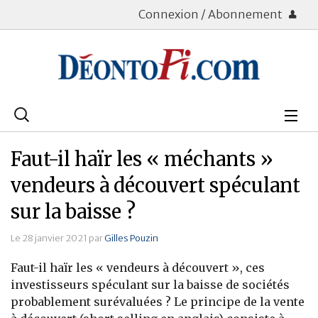
Connexion / Abonnement
Rechercher
:
Déontologie
Faut-il haïr les « méchants »
Bourse
vendeurs à découvert spéculant
sur la baisse ?
Placements
Le 28 janvier 2021 par
Gilles Pouzin
Assurance Vie
Faut-il haïr les « vendeurs à découvert », ces
Patrimoine
investisseurs spéculant sur la baisse de sociétés
probablement surévaluées ? Le principe de la vente
Immobilier