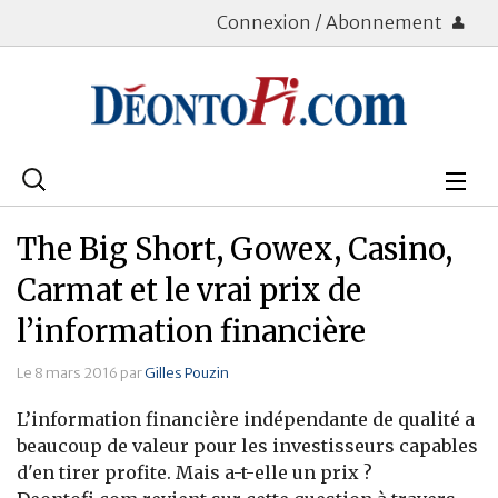
Connexion / Abonnement
Rechercher
:
Déontologie
The Big Short, Gowex, Casino,
Bourse
Carmat et le vrai prix de
l’information financière
Placements
Le 8 mars 2016 par
Gilles Pouzin
Assurance Vie
L’information financière indépendante de qualité a
Patrimoine
beaucoup de valeur pour les investisseurs capables
d'en tirer profite. Mais a-t-elle un prix ?
Immobilier