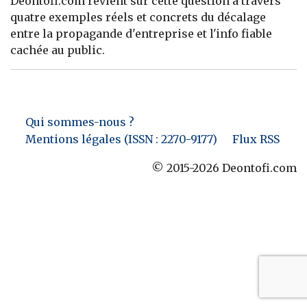
Deontofi.com revient sur cette question à travers
quatre exemples réels et concrets du décalage
Banque
entre la propagande d'entreprise et l'info fiable
cachée au public.
Qui sommes-nous ?
Mentions légales (ISSN : 2270-9177)
Flux RSS
© 2015-2026 Deontofi.com