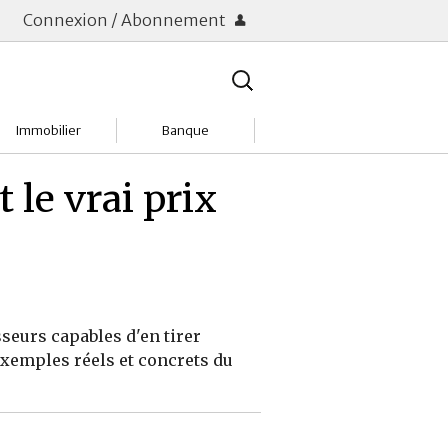
Connexion / Abonnement
Rechercher
:
Immobilier
Banque
Charges
Changer de banque
 le vrai prix
Acheter
Comptes & Livrets
Investir
Emprunter
Location
Frais bancaires
seurs capables d'en tirer
Tendances
Placements & banques
 exemples réels et concrets du
Réclamations