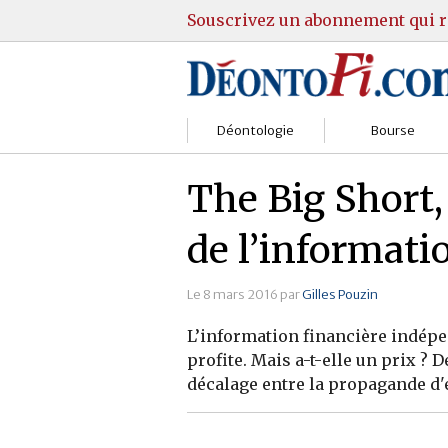
Souscrivez un abonnement qui r
Déontologie
Bourse
Sociétés
Courtiers
The Big Short,
Gestion
Guide Actions
de l’informati
Institutions
Guide Sicav
Le 8 mars 2016 par
Gilles Pouzin
Marchés
Stratégie
L’information financière indépen
Relations clients
Marchés
profite. Mais a-t-elle un prix ?
décalage entre la propagande d'en
Réglementation
Pratique et OST
Justice