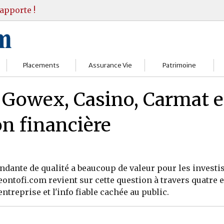
apporte !
Placements
Assurance Vie
Patrimoine
Bourses
Assureurs
Bilan Patrimoine
 Gowex, Casino, Carmat et
Fonds d’investissments
Choisir
Conseil Gestion
on financière
Assurance vie
Comprendre
Objectifs & stratégie
Livrets
Contrats
Retraite
dante de qualité a beaucoup de valeur pour les investis
Immobilier
Gérer
Transmission
 Deontofi.com revient sur cette question à travers quatre
treprise et l'info fiable cachée au public.
Divers