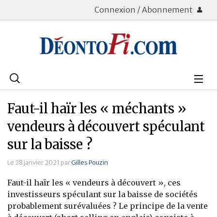
Connexion / Abonnement
Rechercher
:
Déontologie
Faut-il haïr les « méchants »
Bourse
vendeurs à découvert spéculant
sur la baisse ?
Placements
Le 28 janvier 2021 par
Gilles Pouzin
Assurance Vie
Faut-il haïr les « vendeurs à découvert », ces
Patrimoine
investisseurs spéculant sur la baisse de sociétés
probablement surévaluées ? Le principe de la vente
Immobilier