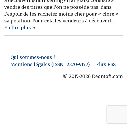
à découvert (short selling en anglais) consiste à
vendre des titres que l’on ne possède pas, dans
Banque
l’espoir de les racheter moins cher pour « clore »
sa position. Pour cela les vendeurs à découvert...
En lire plus »
Qui sommes-nous ?
Mentions légales (ISSN : 2270-9177)
Flux RSS
© 2015-2026 Deontofi.com