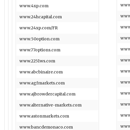
www
www.4xp.com
www
www.24hcapital.com
www
www.24xp.com/FR
www
www.50option.com
www
www.77options.com
www
www.2251ws.com
www
www.abcbinaire.com
www
www.agfmarkets.com
www
www.ajbrowdercapital.com
www.
www.alternative-markets.com
www.
www.astonmarkets.com
www.
www.bancdemonaco.com