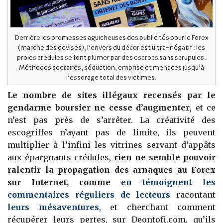
Derrière les promesses aguicheuses des publicités pour le Forex
(marché des devises), l’envers du décor est ultra-négatif : les
proies crédules se font plumer par des escrocs sans scrupules.
Méthodes sectaires, séduction, emprise et menaces jusqu’à
l’essorage total des victimes.
Le nombre de sites illégaux recensés par le
gendarme boursier ne cesse d’augmenter
, et ce
n’est pas près de s’arrêter. La créativité des
escogriffes n’ayant pas de limite, ils peuvent
multiplier à l’infini les vitrines servant d’appâts
aux épargnants crédules,
rien ne semble pouvoir
ralentir la propagation des arnaques au Forex
sur Internet, comme
en témoignent les
commentaires réguliers de lecteurs
racontant
leurs mésaventures
, et cherchant comment
récupérer leurs pertes, sur Deontofi.com, qu’ils