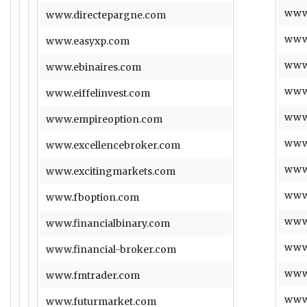
www.
www.directepargne.com
www
www.easyxp.com
www
www.ebinaires.com
www.
www.eiffelinvest.com
www
www.empireoption.com
www
www.excellencebroker.com
www.
www.excitingmarkets.com
www.
www.fboption.com
www.
www.financialbinary.com
www.
www.financial-broker.com
www.
www.fmtrader.com
www
www.futurmarket.com