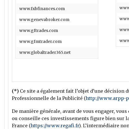
www
www.fxbfinances.com
www.
www.genevabroker.com
www
www.gftrades.com
www
www.gfmtrader.com
www.globaltrader365.net
(*)
Ce site a également fait l’objet d’une décision 
Professionnelle de la Publicité (
http://www.arpp-p
De manière générale, avant de vous engager, vous 
ou conseille ces investissements figure bien sur l
France (
https://www.regafi.fr
). L’intermédiaire no