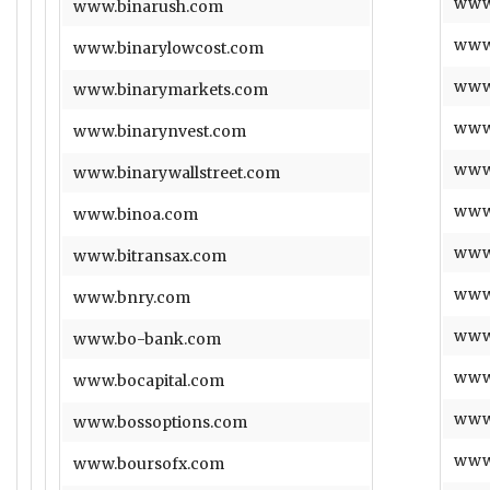
www
www.binarush.com
www
www.binarylowcost.com
www
www.binarymarkets.com
www.
www.binarynvest.com
www
www.binarywallstreet.com
www
www.binoa.com
www
www.bitransax.com
www.
www.bnry.com
www
www.bo-bank.com
www.
www.bocapital.com
www.
www.bossoptions.com
www
www.boursofx.com