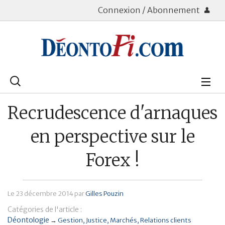
Connexion / Abonnement
Rechercher
:
Déontologie
Recrudescence d'arnaques
Bourse
en perspective sur le
Placements
Forex !
Assurance Vie
Le
23 décembre 2014
par
Gilles Pouzin
Patrimoine
Catégories de l'article :
Immobilier
Déontologie
→
Gestion
Justice
Marchés
Relations clients