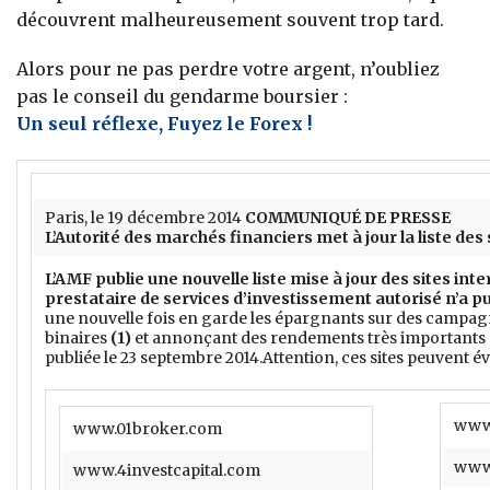
découvrent malheureusement souvent trop tard.
Alors pour ne pas perdre votre argent, n’oubliez
pas le conseil du gendarme boursier :
Un seul réflexe, Fuyez le Forex !
Paris, le 19 décembre 2014
COMMUNIQUÉ DE PRESSE
L’Autorité des marchés financiers met à jour la liste de
L’AMF publie une nouvelle liste mise à jour des sites in
prestataire de services d’investissement autorisé n’a pu
une nouvelle fois en garde les épargnants sur des campagnes
binaires
(1)
et annonçant des rendements très importants dan
publiée le 23 septembre 2014.Attention, ces sites peuvent évo
www
www.01broker.com
www
www.4investcapital.com