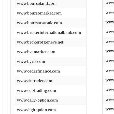
www
www.boursoland.com
www
www.boursomarket.com
www.
www.boursoratrade.com
www.
www.brokerinternationalbank.com
www
www.brokerofgeneve.net
www
www.bvamarket.com
www
www.byrix.com
www.
www.cedarfinance.com
www.
www.cititrader.com
www.
www.cobtrading.com
www.
www.daily-option.com
www
www.digitoption.com