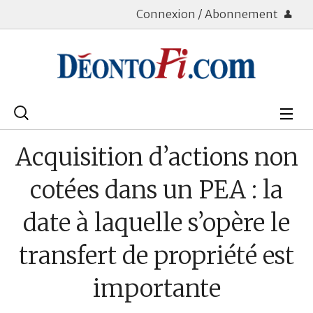
Connexion / Abonnement
Rechercher
:
Déontologie
Acquisition d’actions non
Bourse
cotées dans un PEA : la
Placements
date à laquelle s’opère le
Assurance Vie
transfert de propriété est
Patrimoine
importante
Immobilier