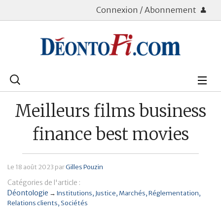
Connexion / Abonnement
Rechercher
:
Déontologie
Meilleurs films business
Bourse
finance best movies
Placements
Le
18 août 2023
par
Gilles Pouzin
Assurance Vie
Catégories de l'article :
Patrimoine
Déontologie
→
Institutions
Justice
Marchés
Réglementation
Relations clients
Sociétés
Immobilier