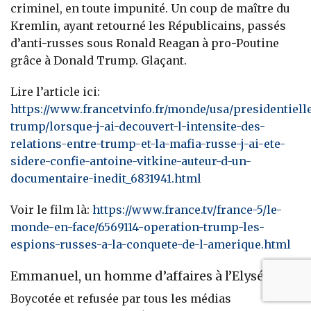
criminel, en toute impunité. Un coup de maître du
Kremlin, ayant retourné les Républicains, passés
d’anti-russes sous Ronald Reagan à pro-Poutine
grâce à Donald Trump. Glaçant.
Lire l’article ici:
https://www.francetvinfo.fr/monde/usa/presidentiell
trump/lorsque-j-ai-decouvert-l-intensite-des-
relations-entre-trump-et-la-mafia-russe-j-ai-ete-
sidere-confie-antoine-vitkine-auteur-d-un-
documentaire-inedit_6831941.html
Voir le film là:
https://www.france.tv/france-5/le-
monde-en-face/6569114-operation-trump-les-
espions-russes-a-la-conquete-de-l-amerique.html
Emmanuel, un homme d’affaires à l’Elysée
Boycotée et refusée par tous les médias