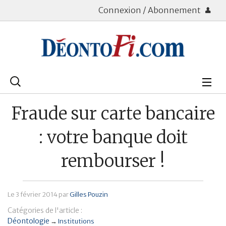
Connexion / Abonnement
Rechercher
:
Déontologie
Fraude sur carte bancaire
Bourse
: votre banque doit
Placements
rembourser !
Assurance Vie
Le
3 février 2014
par
Gilles Pouzin
Patrimoine
Catégories de l'article :
Immobilier
Déontologie
→
Institutions