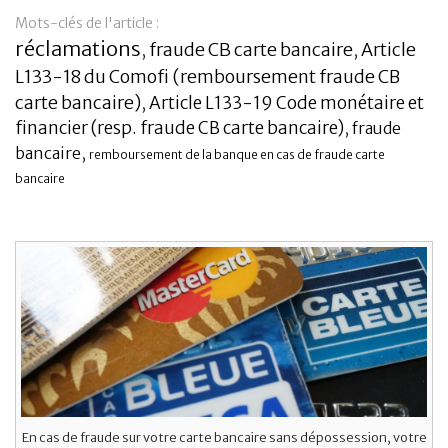
Mots-clés de l'article :
Banque
réclamations
fraude CB carte bancaire
Article
,
,
L133-18 du Comofi (remboursement fraude CB
carte bancaire)
Article L133-19 Code monétaire et
,
financier (resp. fraude CB carte bancaire)
,
fraude
bancaire
,
remboursement de la banque en cas de fraude carte
bancaire
En cas de fraude sur votre carte bancaire sans dépossession, votre