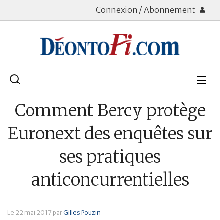
Connexion / Abonnement
Rechercher
:
Déontologie
Comment Bercy protège
Bourse
Euronext des enquêtes sur
Placements
ses pratiques
Assurance Vie
anticoncurrentielles
Patrimoine
Immobilier
Le
22 mai 2017
par
Gilles Pouzin