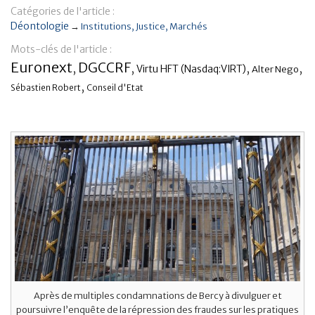
Catégories de l'article :
Banque
Déontologie
→
Institutions
Justice
Marchés
Mots-clés de l'article :
Euronext
DGCCRF
,
,
,
,
Virtu HFT (Nasdaq:VIRT)
Alter Nego
,
Sébastien Robert
Conseil d'Etat
Après de multiples condamnations de Bercy à divulguer et
poursuivre l’enquête de la répression des fraudes sur les pratiques