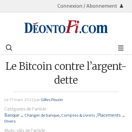
Connexion / Abonnement
Rechercher
:
Déontologie
Le Bitcoin contre l’argent-
Bourse
dette
Placements
Le
17 mars 2022
par
Gilles Pouzin
Assurance Vie
Catégories de l'article :
Patrimoine
Banque
Placements
→
Changer de banque
Comptes & Livrets
→
Divers
Immobilier
Mots-clés de l'article :