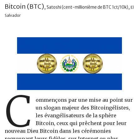
Bitcoin (BTC)
,
,
Satoshi (cent-millionième de BTC 1ct/10k)
El
Banque
Salvador
C
ommençons par une mise au point sur
un slogan majeur des Bitcoingélistes,
les évangélisateurs de la sphère
Bitcoin, ceux qui prêchent pour leur
nouveau Dieu Bitcoin dans les cérémonies
regroupant leurs fidèles, sur Internet ou plus