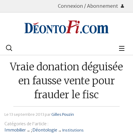
Connexion / Abonnement
Rechercher
:
Déontologie
Vraie donation déguisée
Bourse
en fausse vente pour
Placements
frauder le fisc
Assurance Vie
Le
13 septembre 2013
par
Gilles Pouzin
Patrimoine
Catégories de l'article :
Immobilier
Immobilier
Déontologie
→
→
Institutions