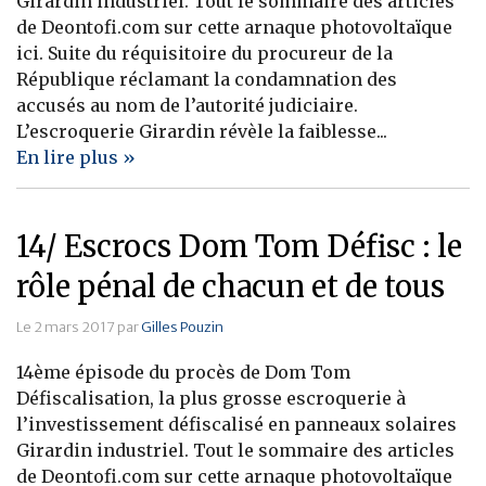
Girardin industriel. Tout le sommaire des articles
de Deontofi.com sur cette arnaque photovoltaïque
Banque
ici. Suite du réquisitoire du procureur de la
République réclamant la condamnation des
accusés au nom de l’autorité judiciaire.
L’escroquerie Girardin révèle la faiblesse...
En lire plus »
14/ Escrocs Dom Tom Défisc : le
rôle pénal de chacun et de tous
Le 2 mars 2017 par
Gilles Pouzin
14ème épisode du procès de Dom Tom
Défiscalisation, la plus grosse escroquerie à
l’investissement défiscalisé en panneaux solaires
Girardin industriel. Tout le sommaire des articles
de Deontofi.com sur cette arnaque photovoltaïque