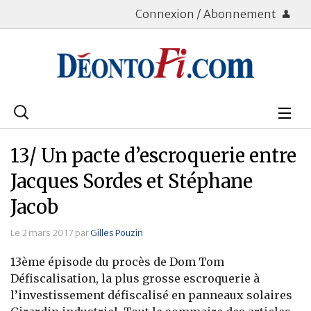
Connexion / Abonnement
Rechercher
:
Déontologie
13/ Un pacte d’escroquerie entre
Bourse
Jacques Sordes et Stéphane
Jacob
Placements
Le 2 mars 2017 par
Gilles Pouzin
Assurance Vie
13ème épisode du procès de Dom Tom
Patrimoine
Défiscalisation, la plus grosse escroquerie à
l’investissement défiscalisé en panneaux solaires
Immobilier